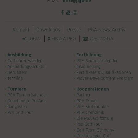
E-Mail:
info@pga.de
Navigation überspringen
Kontakt
Downloads
Presse
PGA News-Archiv
LOGIN
FIND A PRO
JOB-PORTAL
Navigation überspringen
Ausbildung
Fortbildung
Golflehrer werden
PGA Seminarkalender
Ausbildungsstruktur
Graduierung
Berufsfeld
Zertifikate & Qualifikationen
Termine
Player Development Program
Turniere
Kooperationen
PGA Turnierkalender
Partner
Genehmigte ProAms
PGA Travel
Ranglisten
PGA Stützpunkte
Pro Golf Tour
PGA Golfklinik
Die PGA Golfschule
Pro Golf Tour
Golf Team Germany
Wir bewegen Golf