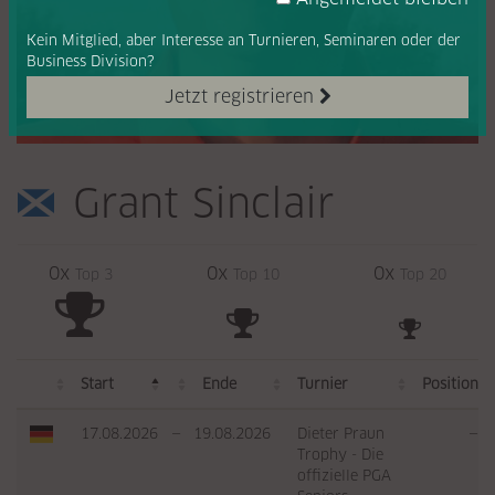
Kein Mitglied, aber Interesse
an Turnieren, Seminaren oder
der
Business Division?
Jetzt registrieren
Grant Sinclair
0x
0x
0x
Top 3
Top 10
Top 20
Start
Ende
Turnier
Position
17.08.2026
—
19.08.2026
Dieter Praun
—
Trophy - Die
offizielle PGA