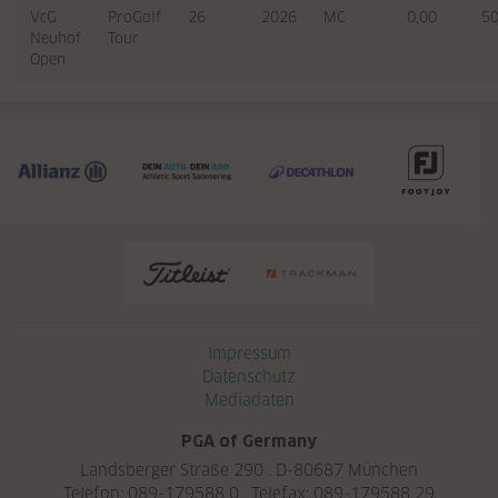
VcG
ProGolf
26
2026
MC
0,00
5
Neuhof
Tour
Open
Navigation überspringen
Impressum
Datenschutz
Mediadaten
PGA of Germany
Landsberger Straße 290 . D-80687 München
Telefon: 089-179588 0 . Telefax: 089-179588 29