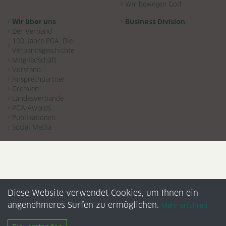
Wir bewegen Golf
Wir über uns
Business Division
Der Verband
100 Jahre PGA: Die
Verbandsgeschichte
Mitgliedschaft
Vorstand
Ansprechpartner
Gremien
Landesverbände
PGA Awards
Publikationen
Social Media
Diese Website verwendet Cookies, um Ihnen ein
angenehmeres Surfen zu ermöglichen.
Mehr erfahren