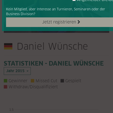
Kein Mitglied, aber Interesse
an Turnieren, Seminaren oder
der
Business Division?
Jetzt registrieren
Daniel Wünsche
STATISTIKEN - DANIEL WÜNSCHE
Jahr 2015
Gewinner
Missed Cut
Gespielt
Withdraw/Disqualifiziert
1.5