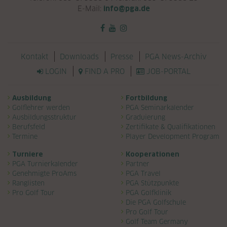
E-Mail:
info@pga.de
Navigation überspringen
Kontakt
Downloads
Presse
PGA News-Archiv
LOGIN
FIND A PRO
JOB-PORTAL
Navigation überspringen
Ausbildung
Fortbildung
Golflehrer werden
PGA Seminarkalender
Ausbildungsstruktur
Graduierung
Berufsfeld
Zertifikate & Qualifikationen
Termine
Player Development Program
Turniere
Kooperationen
PGA Turnierkalender
Partner
Genehmigte ProAms
PGA Travel
Ranglisten
PGA Stützpunkte
Pro Golf Tour
PGA Golfklinik
Die PGA Golfschule
Pro Golf Tour
Golf Team Germany