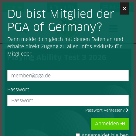
×
Login
Find a Pro
Job-Portal
Du bist Mitglied der
PGA of Germany?
Dann melde dich gleich mit deinen Daten an und
erhalte direkt Zugang zu allen Infos exklusiv für
Mitglieder.
Playing Ability Test 3 2026
Passwort
Passwort vergessen?
Anmelden
Angemeldet bleiben