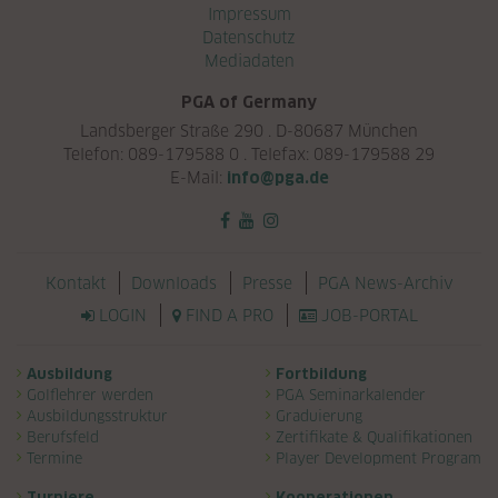
Navigation überspringen
Impressum
Datenschutz
Mediadaten
PGA of Germany
Landsberger Straße 290 . D-80687 München
Telefon: 089-179588 0 . Telefax: 089-179588 29
E-Mail:
info@pga.de
Navigation überspringen
Kontakt
Downloads
Presse
PGA News-Archiv
LOGIN
FIND A PRO
JOB-PORTAL
Navigation überspringen
Ausbildung
Fortbildung
Golflehrer werden
PGA Seminarkalender
Ausbildungsstruktur
Graduierung
Berufsfeld
Zertifikate & Qualifikationen
Termine
Player Development Program