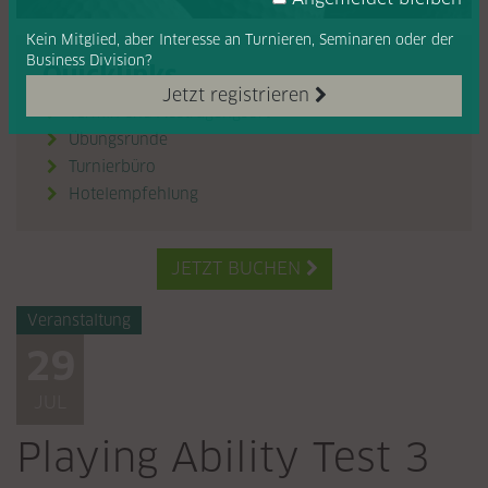
Kein Mitglied, aber Interesse
an Turnieren, Seminaren oder
der
Business Division?
Quicklinks
Jetzt registrieren
Termin und Austragungsort

Übungsrunde

Turnierbüro

Hotelempfehlung

JETZT BUCHEN

Veranstaltung
29
JUL
Playing Ability Test 3