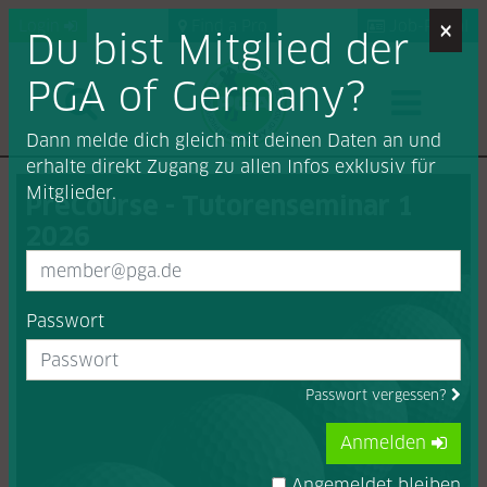
×
Login
Find a Pro
Job-Portal
Du bist Mitglied der
PGA of Germany?
Dann melde dich gleich mit deinen Daten an und
erhalte direkt Zugang zu allen Infos exklusiv für
Mitglieder.
PreCourse - Tutorenseminar 1
2026
Passwort
Passwort vergessen?
Anmelden
Angemeldet bleiben