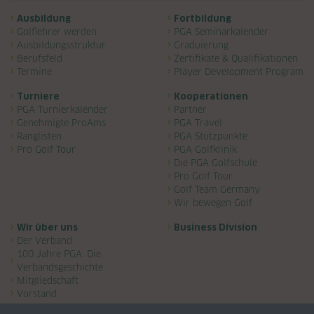
Navigation überspringen
Ausbildung
Fortbildung
Golflehrer werden
PGA Seminarkalender
Ausbildungsstruktur
Graduierung
Berufsfeld
Zertifikate & Qualifikationen
Termine
Player Development Program
Turniere
Kooperationen
PGA Turnierkalender
Partner
Genehmigte ProAms
PGA Travel
Ranglisten
PGA Stützpunkte
Pro Golf Tour
PGA Golfklinik
Die PGA Golfschule
Pro Golf Tour
Golf Team Germany
Wir bewegen Golf
Wir über uns
Business Division
Der Verband
100 Jahre PGA: Die
Verbandsgeschichte
Mitgliedschaft
Vorstand
Ansprechpartner