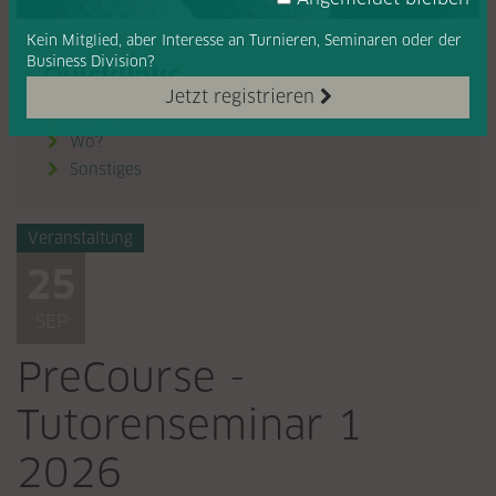
Kein Mitglied, aber Interesse
an Turnieren, Seminaren oder
der
Business Division?
Quicklinks
Jetzt registrieren
Wann?

Wo?

Sonstiges

Veranstaltung
25
SEP
PreCourse -
Tutorenseminar 1
2026