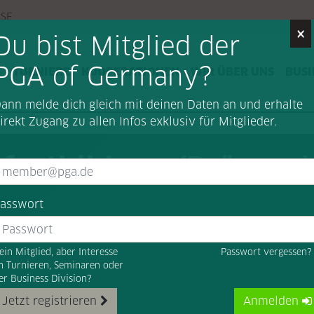
SSE
×
Du bist Mitglied der
PGA of Germany?
G
TURNIERE
KOOPERATIONEN
WIR ÜBER UNS
BUSI
ann melde dich gleich mit deinen Daten an und erhalte
irekt Zugang zu allen Infos exklusiv für Mitglieder.
fortbildung (Präsenz)
asswort
ein Mitglied, aber Interesse
Passwort vergessen
n Turnieren, Seminaren oder
er Business Division?
Jetzt registrieren
Anmelden