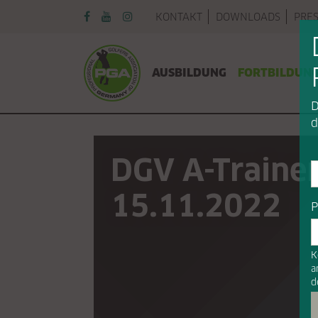
Navigation überspringen
KONTAKT
DOWNLOADS
PRE
Navigation überspringen
AUSBILDUNG
FORTBILDUN
D
d
DGV A-Trainer
15.11.2022
P
K
a
d