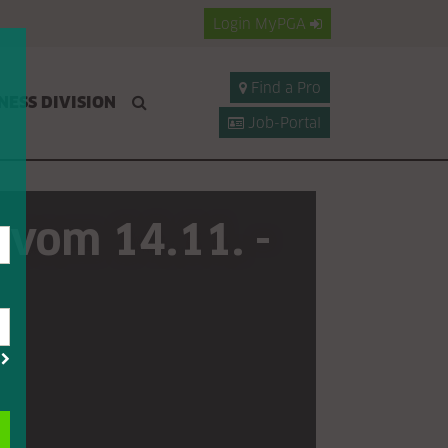
Login
MyPGA
Find a Pro
NESS DIVISION
Job-Portal
 vom 14.11. -
?