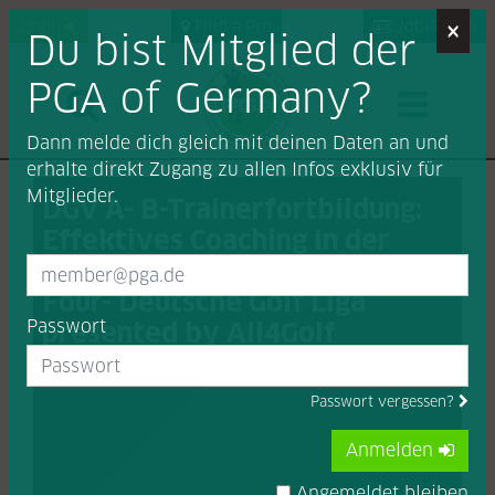
×
Login
Find a Pro
Job-Portal
Du bist Mitglied der
PGA of Germany?
Dann melde dich gleich mit deinen Daten an und
erhalte direkt Zugang zu allen Infos exklusiv für
Mitglieder.
DGV A- B-Trainerfortbildung:
Effektives Coaching in der
Praxis im Rahmen des Final
Four- Deutsche Golf Liga
Passwort
presented by All4Golf
Passwort vergessen?
Anmelden
Angemeldet bleiben