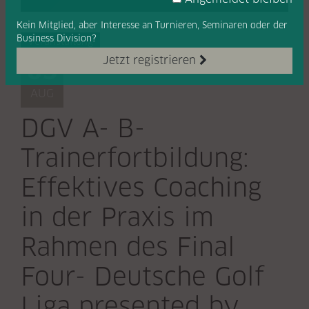
Kein Mitglied, aber Interesse
an Turnieren, Seminaren oder
der
Business Division?
Veranstaltung
Jetzt registrieren
03
AUG
DGV A- B-
Trainerfortbildung:
Effektives Coaching
in der Praxis im
Rahmen des Final
Four- Deutsche Golf
Liga presented by