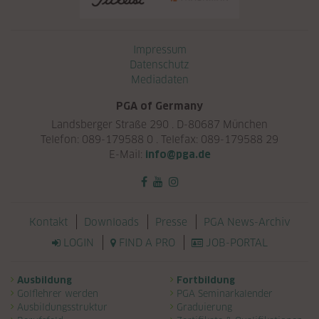
Navigation überspringen
Impressum
Datenschutz
Mediadaten
PGA of Germany
Landsberger Straße 290 . D-80687 München
Telefon: 089-179588 0 . Telefax: 089-179588 29
E-Mail:
info@pga.de
Navigation überspringen
Kontakt
Downloads
Presse
PGA News-Archiv
LOGIN
FIND A PRO
JOB-PORTAL
Navigation überspringen
Ausbildung
Fortbildung
Golflehrer werden
PGA Seminarkalender
Ausbildungsstruktur
Graduierung