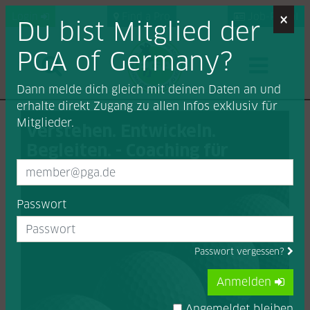
×
Login
Find a Pro
Job-Portal
Du bist Mitglied der
PGA of Germany?
Dann melde dich gleich mit deinen Daten an und
erhalte direkt Zugang zu allen Infos exklusiv für
Mitglieder.
Verstehen. Entwickeln.
Begleiten. - Coaching für
leistungsorientierte Golfer
Passwort
Passwort vergessen?
Anmelden
Angemeldet bleiben