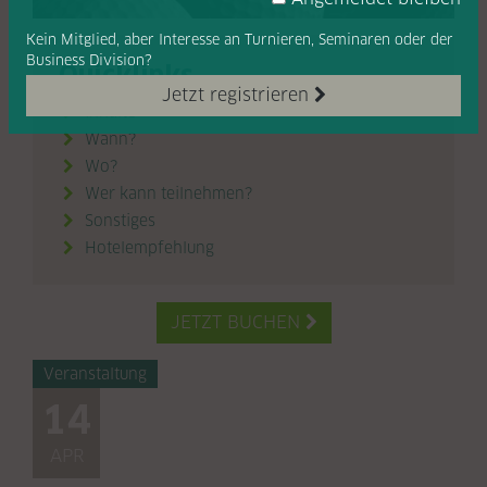
Kein Mitglied, aber Interesse
an Turnieren, Seminaren oder
der
Business Division?
Quicklinks
Jetzt registrieren
Inhalte

Wann?

Wo?

Wer kann teilnehmen?

Sonstiges

Hotelempfehlung

JETZT BUCHEN

Veranstaltung
14
APR