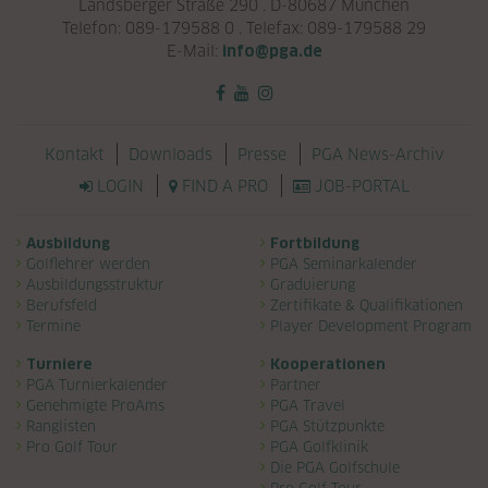
Landsberger Straße 290 . D-80687 München
Telefon: 089-179588 0 . Telefax: 089-179588 29
E-Mail:
info@pga.de
Navigation überspringen
Kontakt
Downloads
Presse
PGA News-Archiv
LOGIN
FIND A PRO
JOB-PORTAL
Navigation überspringen
Ausbildung
Fortbildung
Golflehrer werden
PGA Seminarkalender
Ausbildungsstruktur
Graduierung
Berufsfeld
Zertifikate & Qualifikationen
Termine
Player Development Program
Turniere
Kooperationen
PGA Turnierkalender
Partner
Genehmigte ProAms
PGA Travel
Ranglisten
PGA Stützpunkte
Pro Golf Tour
PGA Golfklinik
Die PGA Golfschule