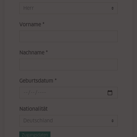
Pflichtfeld
Vorname
*
Pflichtfeld
Nachname
*
Pflichtfeld
Geburtsdatum
*
Nationalität
Zugangsdaten