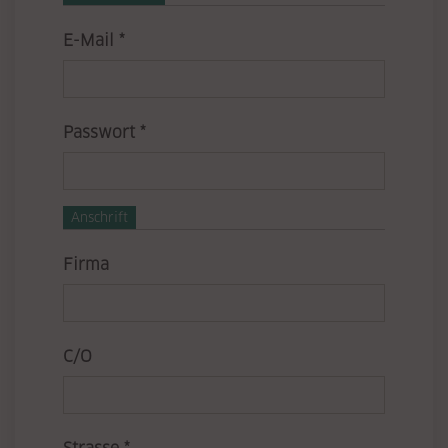
Pflichtfeld
E-Mail
*
Pflichtfeld
Passwort
*
Anschrift
Firma
C/O