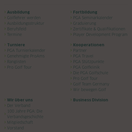
Navigation überspringen
Ausbildung
Fortbildung
Golflehrer werden
PGA Seminarkalender
Ausbildungsstruktur
Graduierung
Berufsfeld
Zertifikate & Qualifikationen
Termine
Player Development Program
Turniere
Kooperationen
PGA Turnierkalender
Partner
Genehmigte ProAms
PGA Travel
Ranglisten
PGA Stützpunkte
Pro Golf Tour
PGA Golfklinik
Die PGA Golfschule
Pro Golf Tour
Golf Team Germany
Wir bewegen Golf
Wir über uns
Business Division
Der Verband
100 Jahre PGA: Die
Verbandsgeschichte
Mitgliedschaft
Vorstand