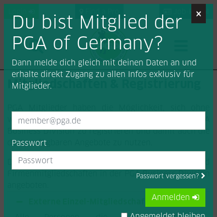
×
Login
Find a Pro
Job-Portal
Du bist Mitglied der
PGA of Germany?
Dann melde dich gleich mit deinen Daten an und
erhalte direkt Zugang zu allen Infos exklusiv für
Mitgliedschaften & Registrierung
Mitglieder.
PGA Mitglieder haben die Möglichkeit, sich ohne
weitere Mehrkosten als Mitglied der neuen PGA
Business Division zu registrieren und damit auch die
dort verfügbaren Angebote zu nutzen.
Passwort
Des Weiteren werden externe Mitgliedschaften und
Firmenmitgliedschaften in der PGA Business Division
Passwort vergessen?
angeboten.
Anmelden
Externe Einzel-Mitgliedschaft
Angemeldet bleiben