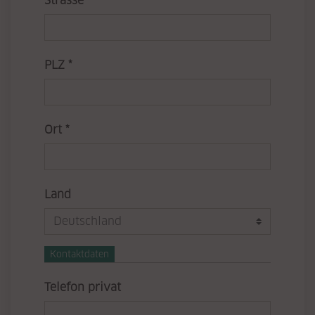
Pflichtfeld
Strasse
*
Pflichtfeld
PLZ
*
Pflichtfeld
Ort
*
Land
Kontaktdaten
Telefon privat