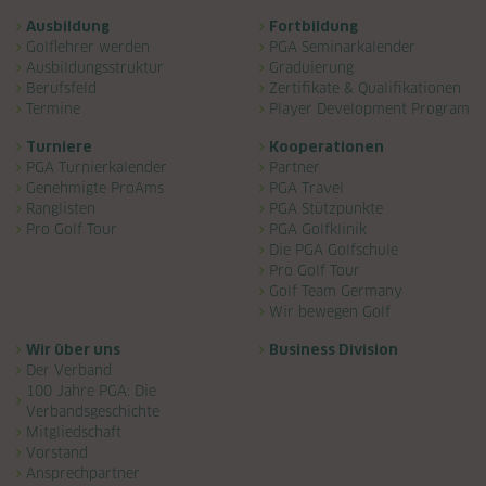
Navigation überspringen
Ausbildung
Fortbildung
Golflehrer werden
PGA Seminarkalender
Ausbildungsstruktur
Graduierung
Berufsfeld
Zertifikate & Qualifikationen
Termine
Player Development Program
Turniere
Kooperationen
PGA Turnierkalender
Partner
Genehmigte ProAms
PGA Travel
Ranglisten
PGA Stützpunkte
Pro Golf Tour
PGA Golfklinik
Die PGA Golfschule
Pro Golf Tour
Golf Team Germany
Wir bewegen Golf
Wir über uns
Business Division
Der Verband
100 Jahre PGA: Die
Verbandsgeschichte
Mitgliedschaft
Vorstand
Ansprechpartner