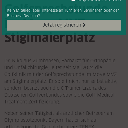
Golfsprechstunde
Kein Mitglied, aber Interesse
an Turnieren, Seminaren oder
der
Business Division?
im Move MVZ am
Jetzt registrieren
Stiglmaierplatz
Dr. Nikolaus Zumbansen, Facharzt für Orthopädie
und Unfallchirurgie, leitet seit Mai 2024 die
Golfklinik mit der Golfsprechstunde im Move MVZ
am Stiglmaierplatz. Er spielt nicht nur selbst aktiv,
sondern besitzt auch die C-Trainer Lizenz des
Deutschen Golfverbandes sowie die Golf-Medical-
Treatment Zertifizierung.
Neben seiner Tätigkeit als ärztlicher Betreuer am
Olympiastützpunkt Bayern hat er sich auf
arthroskopische Gelenkchirurgie, TENEX,