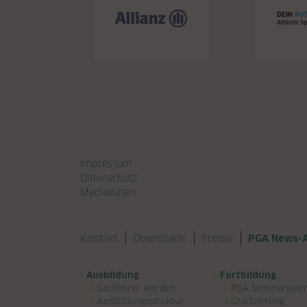
Navigation überspringen
Impressum
Datenschutz
Mediadaten
Navigation überspringen
Kontakt
Downloads
Presse
PGA News-A
Navigation überspringen
Ausbildung
Fortbildung
Golflehrer werden
PGA Seminarkale
Ausbildungsstruktur
Graduierung