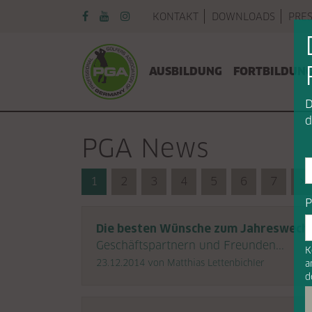
Navigation überspringen
KONTAKT
DOWNLOADS
PRE
Navigation überspringen
AUSBILDUNG
FORTBILDUN
D
d
PGA News
1
2
3
4
5
6
7
N
P
Die besten Wünsche zum Jahreswechs
Geschäftspartnern und Freunden...
K
23.12.2014
von Matthias Lettenbichler
a
d