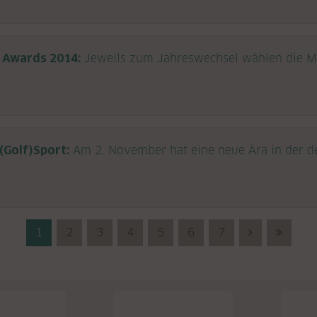
A Awards 2014:
Jeweils zum Jahreswechsel wählen die Mi
(Golf)Sport:
Am 2. November hat eine neue Ära in der d
1
2
3
4
5
6
7
Next (Vorwä
Last (