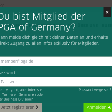
SSE
×
Du bist Mitglied der
PGA of Germany?
G
TURNIERE
KOOPERATIONEN
WIR ÜBER UNS
BUSI
ann melde dich gleich mit deinen Daten an und erhalte
irekt Zugang zu allen Infos exklusiv für Mitglieder.
ext (Vorwärts)
Last (Ende)
asswort
el:
Die PGA of Germany wünscht ihren Mitgliedern und d
ein Mitglied, aber Interesse
Passwort vergessen
n Turnieren, Seminaren oder
er Business Division?
Jetzt registrieren
Anmelden