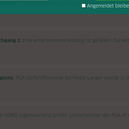
winnen:
PGA Poolpartner golf.extra, offizieller Reisepart
Angemeldet bleib
chgang 1:
Eine erste Vorentscheidung ist gefallen: Die M
pions:
PGA Golfprofessional Bernhard Langer spielte in d
e NORIS Ingenieurbüro GmbH, Lizenznehmer der PGA of Ge