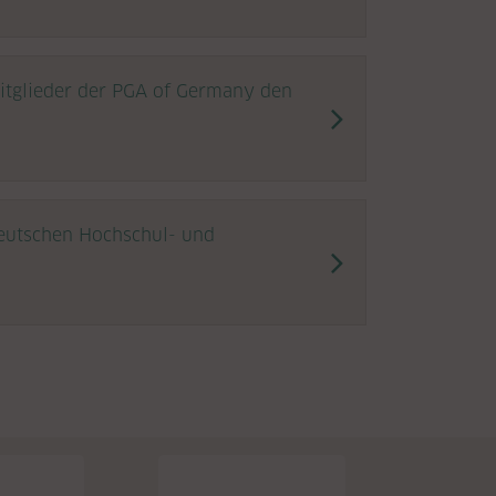
tglieder der PGA of Germany den
eutschen Hochschul- und
rts)
Ende)