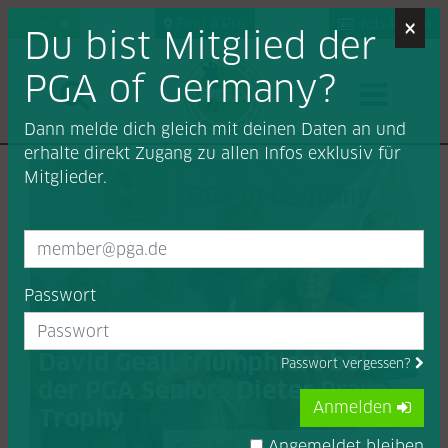
×
Login
Find a Pro
Job-Portal
Du bist Mitglied der
PGA of Germany?
Dann melde dich gleich mit deinen Daten an und
erhalte direkt Zugang zu allen Infos exklusiv für
Mitglieder.
Passwort
David Geall triumphiert bei
Passwort vergessen?
der PGA Seniors Dieter Praun
Anmelden
Trophy
Angemeldet bleiben
PGA of Germany / Stefan Heigl