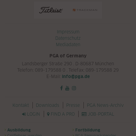
Navigation überspringen
Impressum
Datenschutz
Mediadaten
PGA of Germany
Landsberger Straße 290 . D-80687 München
Telefon: 089-179588 0 . Telefax: 089-179588 29
E-Mail:
info@pga.de
Navigation überspringen
Kontakt
Downloads
Presse
PGA News-Archiv
LOGIN
FIND A PRO
JOB-PORTAL
Navigation überspringen
Ausbildung
Fortbildung
Golflehrer werden
PGA Seminarkalender