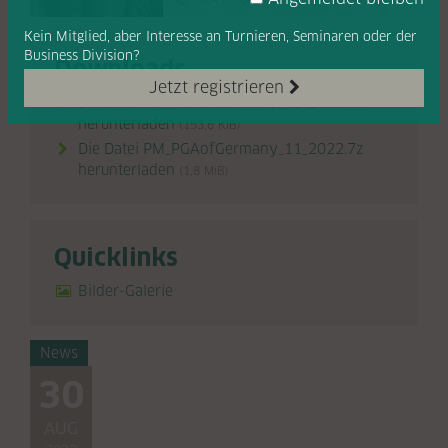
Kein Mitglied, aber Interesse
an Turnieren, Seminaren oder
der
Business Division?
Downloads
Jetzt registrieren
Die Datei PM_PGAofGermany_11-2022.pdf
herunterladen
(153,6 KiB)
Die Datei PM_PGAofGermany_11_2022.7z
herunterladen
(1,8 MiB)
Quicklinks
Bilder-Galerie

News
30
AUG