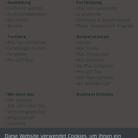
Navigation überspringen
Ausbildung
Fortbildung
Golflehrer werden
PGA Seminarkalender
Ausbildungsstruktur
Graduierung
Berufsfeld
Zertifikate & Qualifikationen
Termine
Player Development Program
Turniere
Kooperationen
PGA Turnierkalender
Partner
Genehmigte ProAms
PGA Travel
Ranglisten
PGA Stützpunkte
Pro Golf Tour
PGA Golfklinik
Die PGA Golfschule
Pro Golf Tour
Golf Team Germany
Wir bewegen Golf
Wir über uns
Business Division
Der Verband
100 Jahre PGA: Die
Verbandsgeschichte
Mitgliedschaft
Vorstand
Ansprechpartner
Gremien
Diese Website verwendet Cookies, um Ihnen ein