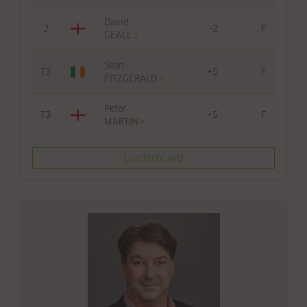
David
2
-2
F
GEALL
Sean
T3
+5
F
FITZGERALD
Peter
T3
+5
F
MARTIN
Leaderboard