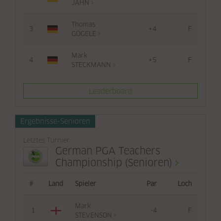
JAHN
Thomas
3
+4
F
GÖGELE
Mark
4
+5
F
STECKMANN
Leaderboard
Ergebnisse-Senioren
Letztes Turnier
German PGA Teachers
Championship (Senioren)
#
Land
Spieler
Par
Loch
Mark
1
-4
F
STEVENSON