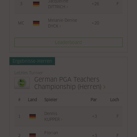
Jacqueline
3
+26
F
DITTRICH
Melanie-Denise
MC
+20
DYCK
Leaderboard
Ergebnisse-Herren
Letztes Turnier
German PGA Teachers
Championship (Herren)
#
Land
Spieler
Par
Loch
Dennis
1
+3
F
KÜPPER
Florian
2
+3
F