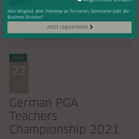
Kein Mitglied, aber Interesse
an Turnieren, Seminaren oder
der
Business Division?
Downloads
Jetzt registrieren
Die Datei PM_PGAofGermany_05-2021.pdf
herunterladen
(135,2 KiB)
News
22
AUG
2021
German PGA
Teachers
Championship 2021