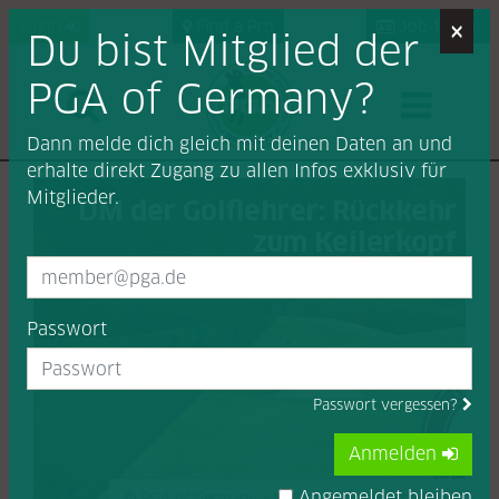
×
Login
Find a Pro
Job-Portal
Du bist Mitglied der
PGA of Germany?
Dann melde dich gleich mit deinen Daten an und
erhalte direkt Zugang zu allen Infos exklusiv für
Mitglieder.
DM der Golflehrer: Rückkehr
zum Keilerkopf
Passwort
Passwort vergessen?
Anmelden
Angemeldet bleiben
PGA of Germany / Matthias Lettenbichler