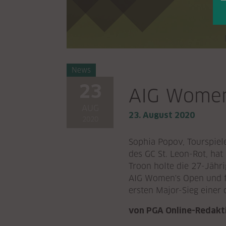
News
23
AIG Women
AUG
23. August 2020
2020
Sophia Popov, Tourspiel
des GC St. Leon-Rot, hat
Troon holte die 27-Jährig
AIG Women's Open und f
ersten Major-Sieg einer 
von PGA Online-Redakt