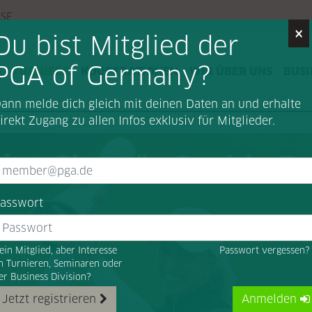
SSE
×
Du bist Mitglied der
PGA of Germany?
G
TURNIERE
KOOPERATIONEN
WIR ÜBER UNS
BUSI
ann melde dich gleich mit deinen Daten an und erhalte
irekt Zugang zu allen Infos exklusiv für Mitglieder.
or-Sieg für Sophia P
asswort
ein Mitglied, aber Interesse
Passwort vergessen
n Turnieren, Seminaren oder
er Business Division?
Jetzt registrieren
Anmelden