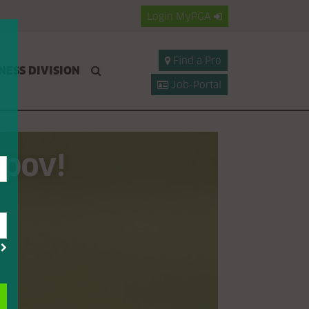
Login
MyPGA
Find a Pro
NESS DIVISION
Job-Portal
opov!
?