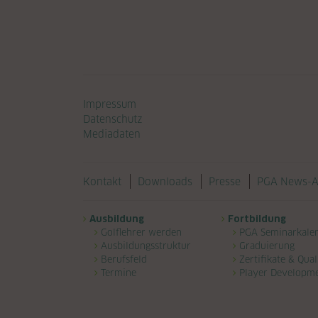
Navigation überspringen
Impressum
Datenschutz
Mediadaten
Navigation überspringen
Kontakt
Downloads
Presse
PGA News-A
Navigation überspringen
Ausbildung
Fortbildung
Golflehrer werden
PGA Seminarkale
Ausbildungsstruktur
Graduierung
Berufsfeld
Zertifikate & Qual
Termine
Player Developm