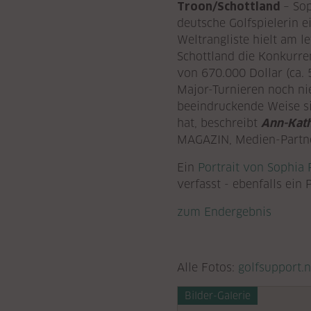
Troon/Schottland
– So
deutsche Golfspielerin 
Weltrangliste hielt am 
Schottland die Konkurre
von 670.000 Dollar (ca. 
Major-Turnieren noch ni
beeindruckende Weise si
hat, beschreibt
Ann-Kath
MAGAZIN, Medien-Partn
Ein
Portrait von Sophia
verfasst - ebenfalls ei
zum Endergebnis
Alle Fotos:
golfsupport.n
Bilder-Galerie