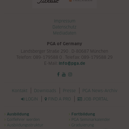
Navigation überspringen
Impressum
Datenschutz
Mediadaten
PGA of Germany
Landsberger Straße 290 . D-80687 München
Telefon: 089-179588 0 . Telefax: 089-179588 29
E-Mail:
info@pga.de
Navigation überspringen
Kontakt
Downloads
Presse
PGA News-Archiv
LOGIN
FIND A PRO
JOB-PORTAL
Navigation überspringen
Ausbildung
Fortbildung
Golflehrer werden
PGA Seminarkalender
Ausbildungsstruktur
Graduierung