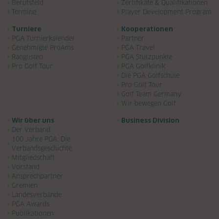
Berufsfeld
Zertifikate & Qualifikationen
Termine
Player Development Program
Turniere
Kooperationen
PGA Turnierkalender
Partner
Genehmigte ProAms
PGA Travel
Ranglisten
PGA Stützpunkte
Pro Golf Tour
PGA Golfklinik
Die PGA Golfschule
Pro Golf Tour
Golf Team Germany
Wir bewegen Golf
Wir über uns
Business Division
Der Verband
100 Jahre PGA: Die
Verbandsgeschichte
Mitgliedschaft
Vorstand
Ansprechpartner
Gremien
Diese Website verwendet Cookies, um Ihnen ein
Landesverbände
angenehmeres Surfen zu ermöglichen.
Mehr erfahren
PGA Awards
Publikationen