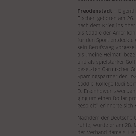
Freudenstadt
– Eigentl
Fischer, geboren am 26.
nach dem Krieg ins ober
als Caddie der Amerikan
für den Sport entdeckte
sein Berufsweg vorgezei
als „meine Heimat“ beze
und als spielstarker Gol
besetzten Garmischer Go
Sparringspartner der US
Caddie-Kollege Rudi So
D. Eisenhower, zwei Jahr
ging um einen Dollar pr
gespielt“, erinnerte sich
Nachdem der Deutsche Go
ruhte, wurde er am 28. 
der Verband damals. Han