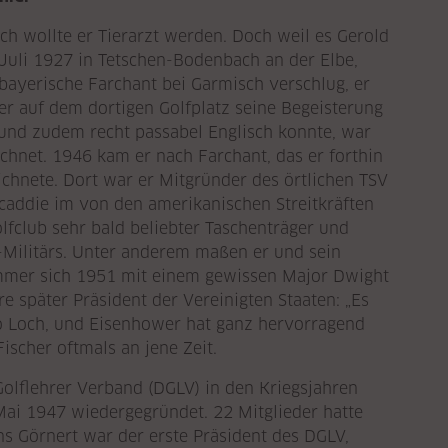
ich wollte er Tierarzt werden. Doch weil es Gerold
 Juli 1927 in Tetschen-Bodenbach an der Elbe,
bayerische Farchant bei Garmisch verschlug, er
er auf dem dortigen Golfplatz seine Begeisterung
 und zudem recht passabel Englisch konnte, war
chnet. 1946 kam er nach Farchant, das er forthin
ichnete. Dort war er Mitgründer des örtlichen TSV
fcaddie im von den amerikanischen Streitkräften
lfclub sehr bald beliebter Taschenträger und
-Militärs. Unter anderem maßen er und sein
mmer sich 1951 mit einem gewissen Major Dwight
e später Präsident der Vereinigten Staaten: „Es
o Loch, und Eisenhower hat ganz hervorragend
 Fischer oftmals an jene Zeit.
lflehrer Verband (DGLV) in den Kriegsjahren
Mai 1947 wiedergegründet. 22 Mitglieder hatte
s Görnert war der erste Präsident des DGLV,