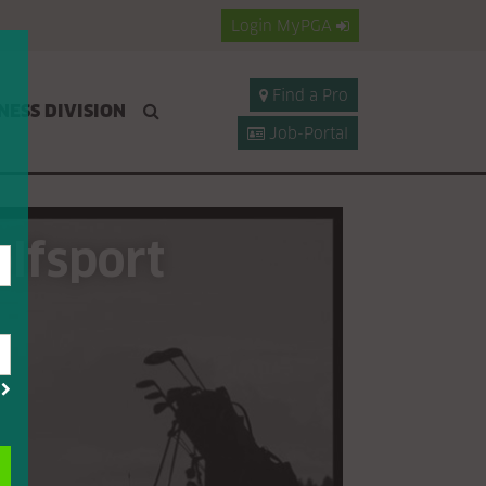
Login
MyPGA
Find a Pro
NESS DIVISION
Job-Portal
olfsport
?