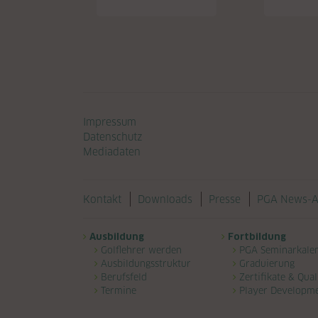
Navigation überspringen
Impressum
Datenschutz
Mediadaten
Navigation überspringen
Kontakt
Downloads
Presse
PGA News-A
Navigation überspringen
Ausbildung
Fortbildung
Golflehrer werden
PGA Seminarkale
Ausbildungsstruktur
Graduierung
Berufsfeld
Zertifikate & Qual
Termine
Player Developm