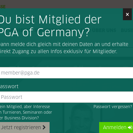
SSE
×
Du bist Mitglied der
PGA of Germany?
G
TURNIERE
KOOPERATIONEN
WIR ÜBER UNS
BUSI
ann melde dich gleich mit deinen Daten an und erhalte
irekt Zugang zu allen Infos exklusiv für Mitglieder.
: Ein Leben für den G
asswort
ein Mitglied, aber Interesse
Passwort vergessen
n Turnieren, Seminaren oder
er Business Division?
Jetzt registrieren
Anmelden