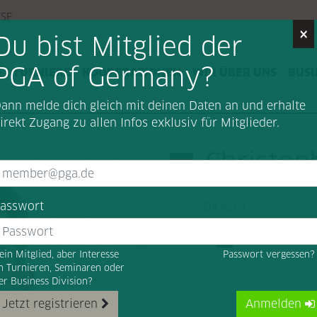
SSE
×
Du bist Mitglied der
PGA of Germany?
G
TURNIERE
KOOPERATIONEN
WIR ÜBER UNS
BUSI
ann melde dich gleich mit deinen Daten an und erhalte
irekt Zugang zu allen Infos exklusiv für Mitglieder.
Christop
asswort
0x
Top 3
ein Mitglied, aber Interesse
Passwort vergessen
n Turnieren, Seminaren oder
er Business Division?
Jetzt registrieren
Anmelden