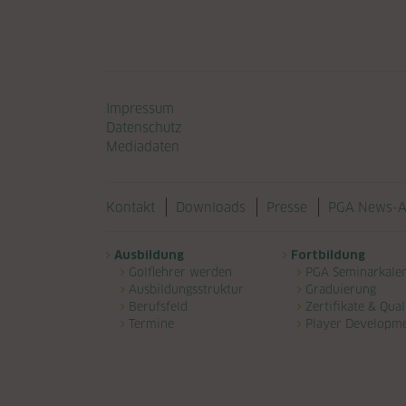
Navigation überspringen
Impressum
Datenschutz
Mediadaten
Navigation überspringen
Kontakt
Downloads
Presse
PGA News-A
Navigation überspringen
Ausbildung
Fortbildung
Golflehrer werden
PGA Seminarkale
Ausbildungsstruktur
Graduierung
Berufsfeld
Zertifikate & Qual
Termine
Player Developm