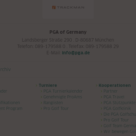
PGA of Germany
Landsberger Straße 290 . D-80687 München
Telefon: 089-179588 0 . Telefax: 089-179588 29
E-Mail:
info@pga.de
rchiv
Turniere
Kooperationen
nder
PGA Turnierkalender
Partner
Genehmigte ProAms
PGA Travel
ifikationen
Ranglisten
PGA Stützpunkte
ent Program
Pro Golf Tour
PGA Golfklinik
Die PGA Golfschu
Pro Golf Tour
Golf Team Germ
Wir bewegen Gol