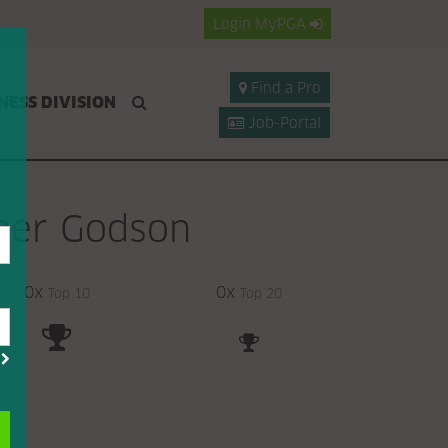
Login
MyPGA
Find a Pro
NESS DIVISION
Job-Portal
her Godson
0x
0x
Top 10
Top 20
?