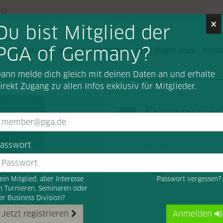
SSE
×
Du bist Mitglied der
PGA of Germany?
G
TURNIERE
KOOPERATIONEN
WIR ÜBER UNS
BUSI
ann melde dich gleich mit deinen Daten an und erhalte
irekt Zugang zu allen Infos exklusiv für Mitglieder.
Dennis 
asswort
0x
Top 3
ein Mitglied, aber Interesse
Passwort vergessen
n Turnieren, Seminaren oder
er Business Division?
Jetzt registrieren
Anmelden