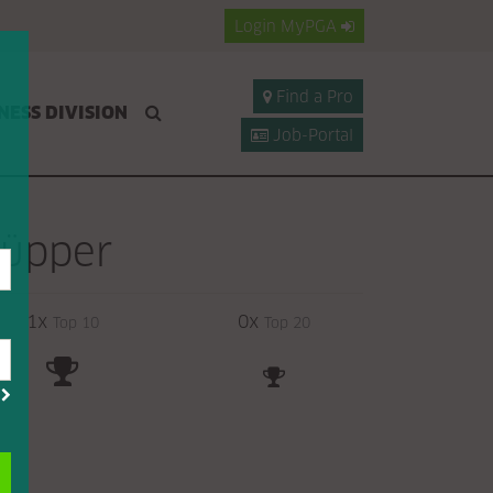
Login
MyPGA
Find a Pro
NESS DIVISION
Job-Portal
Küpper
1x
0x
Top 10
Top 20
?