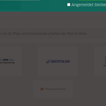
Angemeldet bleib
s im GC Pfalz und Einzelmeisterschaften des PGA-LV Mitte