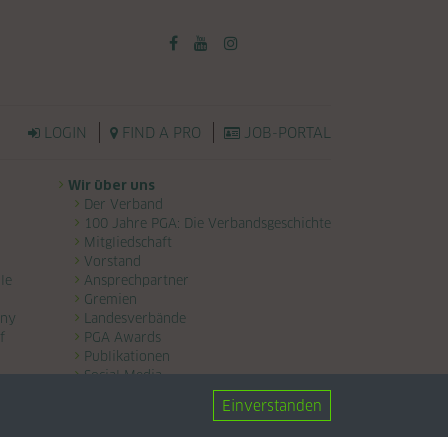
LOGIN
FIND A PRO
JOB-PORTAL
Wir über uns
Der Verband
100 Jahre PGA: Die Verbandsgeschichte
Mitgliedschaft
Vorstand
le
Ansprechpartner
Gremien
any
Landesverbände
f
PGA Awards
Publikationen
Social Media
Einverstanden