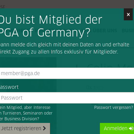
SSE
×
Du bist Mitglied der
PGA of Germany?
G
TURNIERE
KOOPERATIONEN
WIR ÜBER UNS
BUSI
ann melde dich gleich mit deinen Daten an und erhalte
irekt Zugang zu allen Infos exklusiv für Mitglieder.
Colin M
asswort
0x
Top 3
ein Mitglied, aber Interesse
Passwort vergessen
n Turnieren, Seminaren oder
er Business Division?
Jetzt registrieren
Anmelden