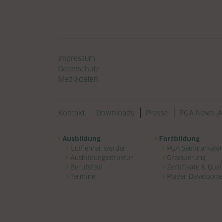
Navigation überspringen
Impressum
Datenschutz
Mediadaten
Navigation überspringen
Kontakt
Downloads
Presse
PGA News-A
Navigation überspringen
Ausbildung
Fortbildung
Golflehrer werden
PGA Seminarkale
Ausbildungsstruktur
Graduierung
Berufsfeld
Zertifikate & Qual
Termine
Player Developm