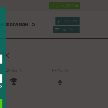
Login
MyPGA
Find a Pro
NESS DIVISION
Job-Portal
onk
0x
0x
Top 10
Top 20
?