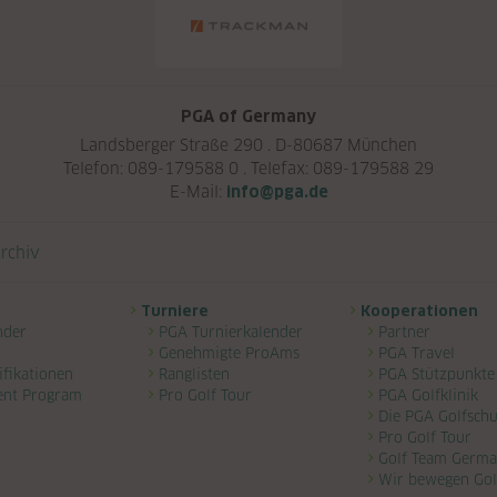
PGA of Germany
Landsberger Straße 290 . D-80687 München
Telefon: 089-179588 0 . Telefax: 089-179588 29
E-Mail:
info@pga.de
rchiv
Turniere
Kooperationen
nder
PGA Turnierkalender
Partner
Genehmigte ProAms
PGA Travel
ifikationen
Ranglisten
PGA Stützpunkte
ent Program
Pro Golf Tour
PGA Golfklinik
Die PGA Golfschu
Pro Golf Tour
Golf Team Germ
Wir bewegen Gol