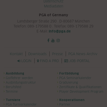
Datenschutz
Mediadaten
PGA of Germany
Landsberger Straße 290 . D-80687 München
Telefon: 089-179588 0 . Telefax: 089-179588 29
E-Mail:
info@pga.de
Navigation überspringen
Kontakt
Downloads
Presse
PGA News-Archiv
LOGIN
FIND A PRO
JOB-PORTAL
Navigation überspringen
Ausbildung
Fortbildung
Golflehrer werden
PGA Seminarkalender
Ausbildungsstruktur
Graduierung
Berufsfeld
Zertifikate & Qualifikationen
Termine
Player Development Program
Turniere
Kooperationen
PGA Turnierkalender
Partner