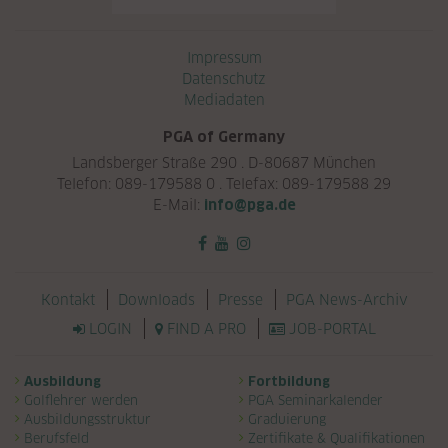
Navigation überspringen
Impressum
Datenschutz
Mediadaten
PGA of Germany
Landsberger Straße 290 . D-80687 München
Telefon: 089-179588 0 . Telefax: 089-179588 29
E-Mail:
info@pga.de
Navigation überspringen
Kontakt
Downloads
Presse
PGA News-Archiv
LOGIN
FIND A PRO
JOB-PORTAL
Navigation überspringen
Ausbildung
Fortbildung
Golflehrer werden
PGA Seminarkalender
Ausbildungsstruktur
Graduierung
Berufsfeld
Zertifikate & Qualifikationen