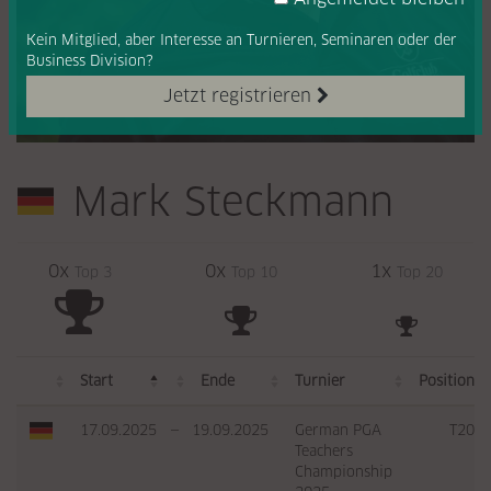
Kein Mitglied, aber Interesse
an Turnieren, Seminaren oder
der
Business Division?
Jetzt registrieren
Mark Steckmann
0x
0x
1x
Top 3
Top 10
Top 20
Start
Ende
Turnier
Position
17.09.2025
—
19.09.2025
German PGA
T20
Teachers
Championship