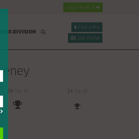
Login
MyPGA
Find a Pro
NESS DIVISION
Job-Portal
veney
0x
1x
Top 10
Top 20
?