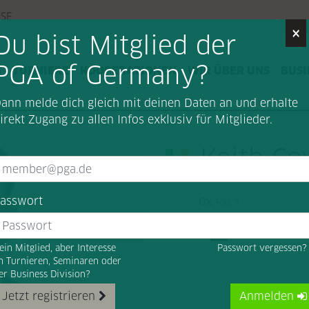
SSE
×
Du bist Mitglied der
PGA of Germany?
G
TURNIERE
KOOPERATIONEN
WIR ÜBER UNS
BUSI
ann melde dich gleich mit deinen Daten an und erhalte
irekt Zugang zu allen Infos exklusiv für Mitglieder.
Keith Co
asswort
0x
Top 3
ein Mitglied, aber Interesse
Passwort vergessen
n Turnieren, Seminaren oder
er Business Division?
Jetzt registrieren
Anmelden