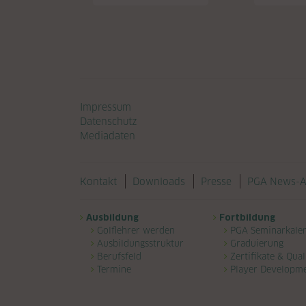
Navigation überspringen
Impressum
Datenschutz
Mediadaten
Navigation überspringen
Kontakt
Downloads
Presse
PGA News-A
Navigation überspringen
Ausbildung
Fortbildung
Golflehrer werden
PGA Seminarkale
Ausbildungsstruktur
Graduierung
Berufsfeld
Zertifikate & Qual
Termine
Player Developm