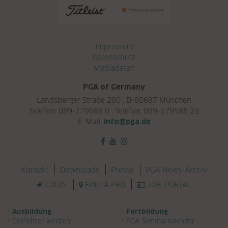
Navigation überspringen
Impressum
Datenschutz
Mediadaten
PGA of Germany
Landsberger Straße 290 . D-80687 München
Telefon: 089-179588 0 . Telefax: 089-179588 29
E-Mail:
info@pga.de
Navigation überspringen
Kontakt
Downloads
Presse
PGA News-Archiv
LOGIN
FIND A PRO
JOB-PORTAL
Navigation überspringen
Ausbildung
Fortbildung
Golflehrer werden
PGA Seminarkalender