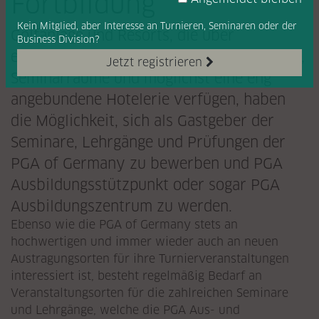
Fortbildung
Kein Mitglied, aber Interesse
an Turnieren, Seminaren oder
der
Golfanlage und Resorts, die über
Business Division?
entsprechend hochwertige Übungsanlagen,
Jetzt registrieren
Seminarräume und möglichst eine eng
angebundene Hotelerie verfügen, haben
die Möglichkeit, sich als Gastgeber der
Seminare, Lehrgänge und Prüfungen der
PGA of Germany zu bewerben und PGA
Ausbildungsstützpunkt oder sogar PGA
Ausbildungszentrum zu werden.
Ebenso wie die PGA of Germany stets an
hochwertigen und immer wieder auch an neuen
Austragungsorten für ihre Turnierveranstaltungen
interessiert ist, besteht regelmäßig Bedarf an
Veranstaltungsorten für die zahlreichen Seminare
und Lehrgänge, welche die PGA Aus- und