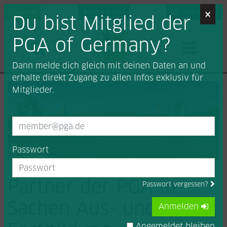
×
Login
Find a Pro
Job-Portal
Du bist Mitglied der
PGA of Germany?
Dann melde dich gleich mit deinen Daten an und
erhalte direkt Zugang zu allen Infos exklusiv für
Mitglieder.
Passwort
Partner der PGA in
Passwort vergessen?
Sachen Aus- und
Anmelden
Angemeldet bleiben