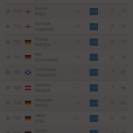
Martin
T13
+6
+11
F
77
PYATT
Nicholas
T13
+4
+11
F
79
HUBBARD
Philipp
T15
+7
+12
F
77
RYFISCH
Ralf
T15
+5
+12
F
79
GEILENBERG
Christopher
T15
+3
+12
F
81
GALBRAITH
Clemens
T18
+2
+14
F
84
PRADER
Sebastian
T18
+4
+14
F
82
POTHS
Jakob
T20
+11
+15
F
76
VOSS
Simon