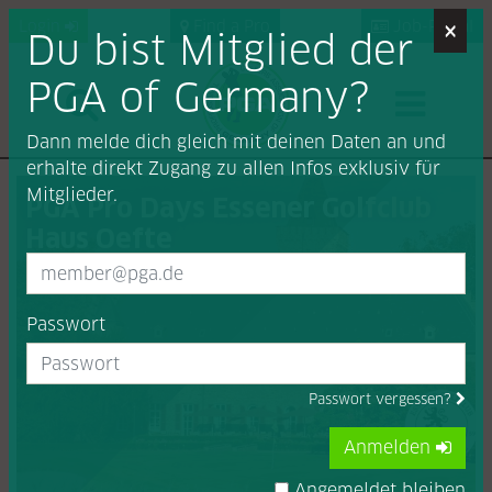
×
Login
Find a Pro
Job-Portal
Du bist Mitglied der
PGA of Germany?
Dann melde dich gleich mit deinen Daten an und
erhalte direkt Zugang zu allen Infos exklusiv für
Mitglieder.
PGA Pro Days Essener Golfclub
Haus Oefte
Passwort
Passwort vergessen?
Anmelden
Angemeldet bleiben