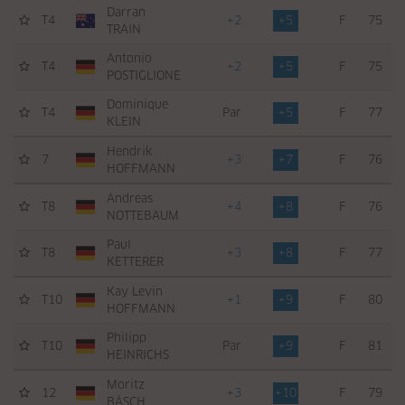
Darran
T4
+2
+5
F
75
TRAIN
Antonio
T4
+2
+5
F
75
POSTIGLIONE
Dominique
T4
Par
+5
F
77
KLEIN
Hendrik
7
+3
+7
F
76
HOFFMANN
Andreas
T8
+4
+8
F
76
NOTTEBAUM
Paul
T8
+3
+8
F
77
KETTERER
Kay Levin
T10
+1
+9
F
80
HOFFMANN
Philipp
T10
Par
+9
F
81
HEINRICHS
Moritz
12
+3
+10
F
79
BÄSCH