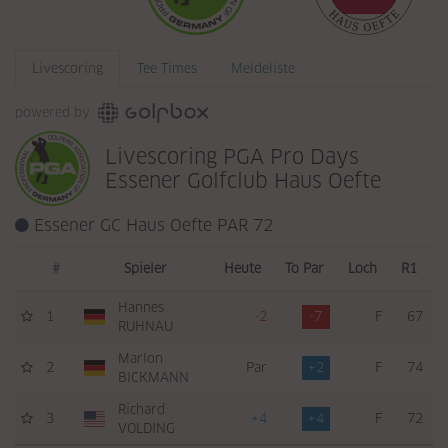
Livescoring
Tee Times
Meldeliste
powered by
Livescoring PGA Pro Days
Essener Golfclub Haus Oefte
Essener GC Haus Oefte PAR 72
#
Spieler
Heute
To Par
Loch
R1
Hannes
1
-2
-7
F
67
RUHNAU
Marlon
2
Par
+2
F
74
BICKMANN
Richard
3
+4
+4
F
72
VOLDING