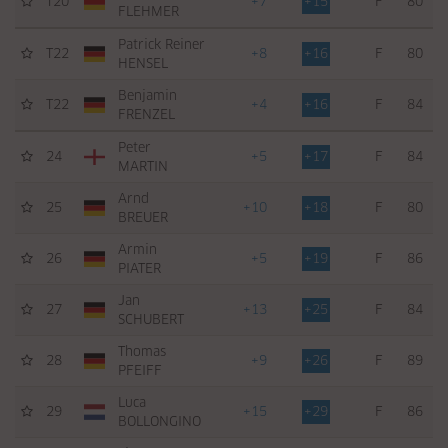
T20
+7
+15
F
80
FLEHMER
Patrick Reiner
T22
+8
+16
F
80
HENSEL
Benjamin
T22
+4
+16
F
84
FRENZEL
Peter
24
+5
+17
F
84
MARTIN
Arnd
25
+10
+18
F
80
BREUER
Armin
26
+5
+19
F
86
PIATER
Jan
27
+13
+25
F
84
SCHUBERT
Thomas
28
+9
+26
F
89
PFEIFF
Luca
29
+15
+29
F
86
BOLLONGINO