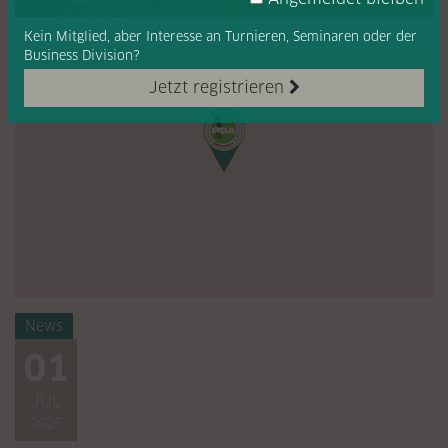
Kein Mitglied, aber Interesse
an Turnieren, Seminaren oder
der
Business Division?
Jetzt registrieren
News
01
JUL
2025