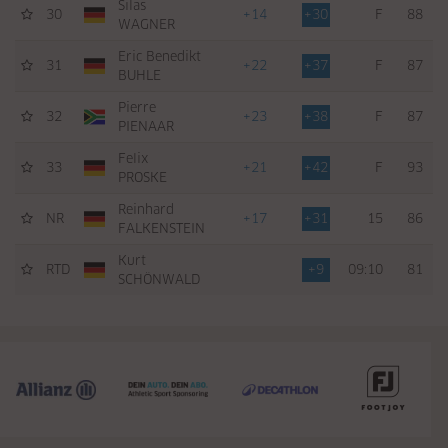
Silas
30
+14
+30
F
88
WAGNER
Eric Benedikt
31
+22
+37
F
87
BUHLE
Pierre
32
+23
+38
F
87
PIENAAR
Felix
33
+21
+42
F
93
PROSKE
Reinhard
NR
+17
+31
15
86
FALKENSTEIN
Kurt
RTD
+9
09:10
81
SCHÖNWALD