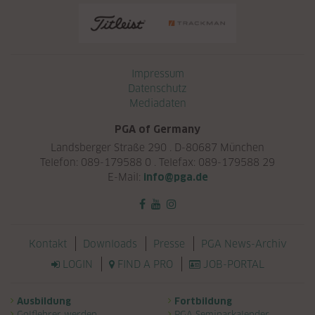
Navigation überspringen
Impressum
Datenschutz
Mediadaten
PGA of Germany
Landsberger Straße 290 . D-80687 München
Telefon: 089-179588 0 . Telefax: 089-179588 29
E-Mail:
info@pga.de
Navigation überspringen
Kontakt
Downloads
Presse
PGA News-Archiv
LOGIN
FIND A PRO
JOB-PORTAL
Navigation überspringen
Ausbildung
Fortbildung
Golflehrer werden
PGA Seminarkalender