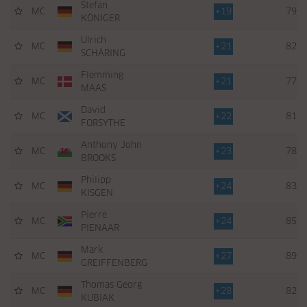
Stefan
MC
+19
79
KÖNIGER
Ulrich
MC
+21
82
SCHÄRING
Flemming
MC
+21
77
MAAS
David
MC
+22
81
FORSYTHE
Anthony John
MC
+23
78
BROOKS
Philipp
MC
+24
83
KISGEN
Pierre
MC
+24
85
PIENAAR
Mark
MC
+27
89
GREIFFENBERG
Thomas Georg
MC
+28
82
KUBIAK