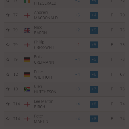
T7
+2
+4
F
73
FITZGERALD
Andrew
T7
+6
+4
F
70
MACDONALD
Nick
T9
+2
+5
F
75
BARON
Philip
T9
-1
+5
F
76
GRESSWELL
Fritz
T9
+4
+5
F
73
GREIMANN
Peter
12
+4
+6
F
67
WIETHOFF
Glen
13
+3
+7
F
73
HUTCHESON
Lee Martin
T14
+4
+8
F
74
BIRCH
Peter
T14
+4
+8
F
74
MARTIN