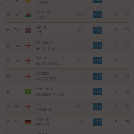
SIMON
Andrew
T24
+8
+13
F
73
LIMB
David
T26
+12
+14
F
72
LEE
William L.
T26
+7
+14
F
74
GRIFFITHS
David
T26
+5
+14
F
74
BLAKEMAN
Richard
+5
+14
F
72
MUSCROFT
Reinhard
+4
+14
F
78
BRANDSTÄTTER
Lee
31
+12
+15
F
75
SPENCER
Thomas
32
+9
+17
F
75
HENNIG