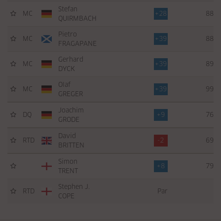
Stefan
MC
+28
88
QUIRMBACH
Pietro
MC
+39
88
FRAGAPANE
Gerhard
MC
+39
89
DYCK
Olaf
MC
+39
99
GREGER
Joachim
DQ
+9
76
GRODE
David
RTD
-2
69
BRITTEN
Simon
+8
79
TRENT
Stephen J.
RTD
Par
COPE