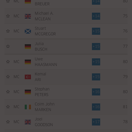
MC
+14
80
BREUER
Michael A.
MC
+14
75
MCLEAN
Stuart
MC
+15
76
MCGREGOR
Julia
+15
77
BUSCH
Uwe
MC
+15
80
HAASMANN
Kemal
MC
+15
79
ARI
Stephan
MC
+16
80
PETERS
Colm John
MC
+16
81
MARKEN
Joel
MC
+17
78
GOODSON