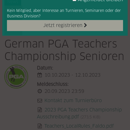
News
12
Kein Mitglied, aber Interesse
an Turnieren, Seminaren oder
der
Business Division?
OKT
Jetzt registrieren
2023
German PGA Teachers
Championship Senioren
Datum:
10.10.2023 - 12.10.2023
Meldeschluss:
20.09.2023 23:59
Kontakt zum Turnierbüro
2023 PGA Teachers Championship
Ausschreibung.pdf
(273,5 KiB)
Teachers_LocalRules_Faldo.pdf