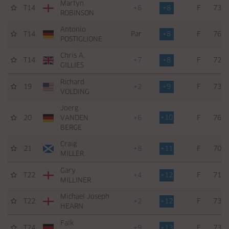
Martyn
T14
+6
+8
F
73
ROBINSON
Antonio
T14
Par
+8
F
76
POSTIGLIONE
Chris A.
T14
+7
+8
F
72
GILLIES
Richard
19
+2
+9
F
73
VOLDING
Joerg
+10
20
VANDEN
+6
F
76
BERGE
Craig
21
+8
+11
F
70
MILLER
Gary
T22
+4
+12
F
71
MILLINER
Michael Joseph
T22
+2
+12
F
73
HEARN
Falk
T24
+9
+13
F
73