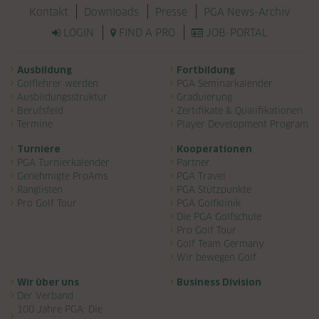
Navigation überspringen
Kontakt
Downloads
Presse
PGA News-Archiv
LOGIN
FIND A PRO
JOB-PORTAL
Navigation überspringen
Ausbildung
Fortbildung
Golflehrer werden
PGA Seminarkalender
Ausbildungsstruktur
Graduierung
Berufsfeld
Zertifikate & Qualifikationen
Termine
Player Development Program
Turniere
Kooperationen
PGA Turnierkalender
Partner
Genehmigte ProAms
PGA Travel
Ranglisten
PGA Stützpunkte
Pro Golf Tour
PGA Golfklinik
Die PGA Golfschule
Pro Golf Tour
Golf Team Germany
Wir bewegen Golf
Wir über uns
Business Division
Der Verband
100 Jahre PGA: Die