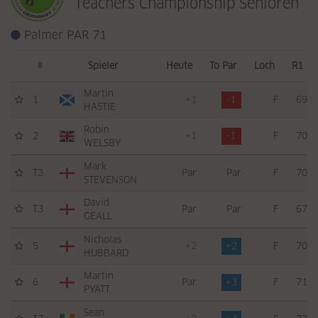
Teachers Championship Senioren
Palmer PAR 71
#
Spieler
Heute
To Par
Loch
R1
Martin
1
+1
-1
F
69
HASTIE
Robin
2
+1
-1
F
70
WELSBY
Mark
T3
Par
Par
F
70
STEVENSON
David
T3
Par
Par
F
67
GEALL
Nicholas
5
+2
+2
F
70
HUBBARD
Martin
6
Par
+3
F
71
PYATT
Sean