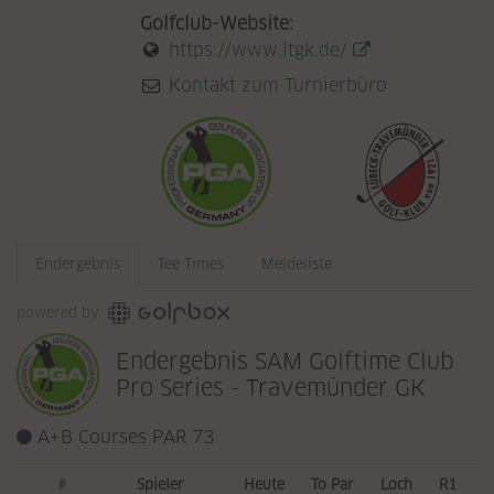
Golfclub-Website:
https://www.ltgk.de/
Kontakt zum Turnierbüro
Endergebnis
Tee Times
Meldeliste
powered by
Endergebnis SAM Golftime Club
Pro Series - Travemünder GK
A+B Courses PAR 73
#
Spieler
Heute
To Par
Loch
R1
R