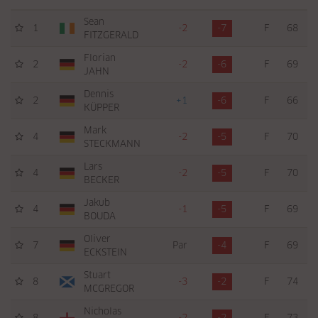
Sean
1
-2
-7
F
68
FITZGERALD
Florian
2
-2
-6
F
69
JAHN
Dennis
2
+1
-6
F
66
KÜPPER
Mark
4
-2
-5
F
70
STECKMANN
Lars
4
-2
-5
F
70
BECKER
Jakub
4
-1
-5
F
69
BOUDA
Oliver
7
Par
-4
F
69
ECKSTEIN
Stuart
8
-3
-2
F
74
MCGREGOR
Nicholas
8
-2
-2
F
73