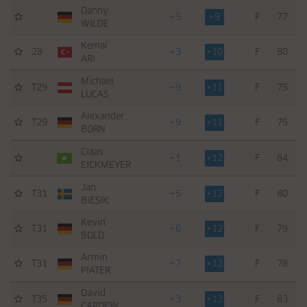
Danny
+5
+9
F
77
WILDE
Kemal
28
+3
+10
F
80
ARI
Michael
T29
+9
+11
F
75
LUCAS
Alexander
T29
+9
+11
F
75
BORN
Claas
+1
+12
F
84
EICKMEYER
Jan
T31
+5
+12
F
80
BIESIK
Kevin
T31
+6
+12
F
79
BOLD
Armin
T31
+7
+12
F
78
PIATER
David
T35
+3
+13
F
83
CARDEW