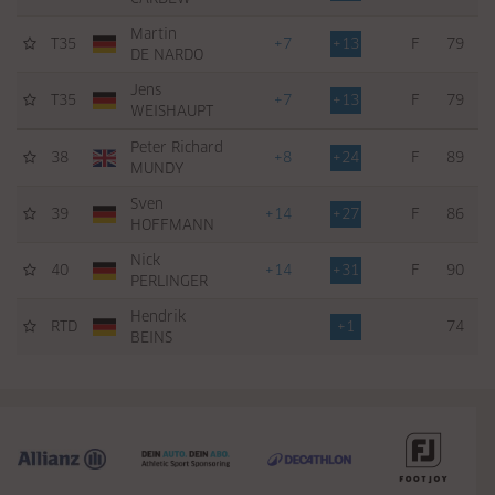
Martin
T35
+7
+13
F
79
DE NARDO
Jens
T35
+7
+13
F
79
WEISHAUPT
Peter Richard
38
+8
+24
F
89
MUNDY
Sven
39
+14
+27
F
86
HOFFMANN
Nick
40
+14
+31
F
90
PERLINGER
Hendrik
RTD
+1
74
BEINS