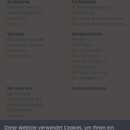
Navigation überspringen
Ausbildung
Fortbildung
Golflehrer werden
PGA Seminarkalender
Ausbildungsstruktur
Graduierung
Berufsfeld
Zertifikate & Qualifikationen
Termine
Player Development Program
Turniere
Kooperationen
PGA Turnierkalender
Partner
Genehmigte ProAms
PGA Travel
Ranglisten
PGA Stützpunkte
Pro Golf Tour
PGA Golfklinik
Die PGA Golfschule
Pro Golf Tour
Golf Team Germany
Wir bewegen Golf
Wir über uns
Business Division
Der Verband
100 Jahre PGA: Die
Verbandsgeschichte
Mitgliedschaft
Vorstand
Ansprechpartner
Gremien
Diese Website verwendet Cookies, um Ihnen ein