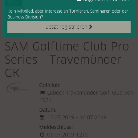
News
16
Kein Mitglied, aber Interesse
an Turnieren, Seminaren oder
der
Business Division?
JUL
Jetzt registrieren
2019
SAM Golftime Club Pro
Series - Travemünder
GK
Golfclub:
Lübeck-Travemünder Golf-Klub von
1921
Datum:
15.07.2019 - 16.07.2019
Meldeschluss:
03.07.2019 12:00