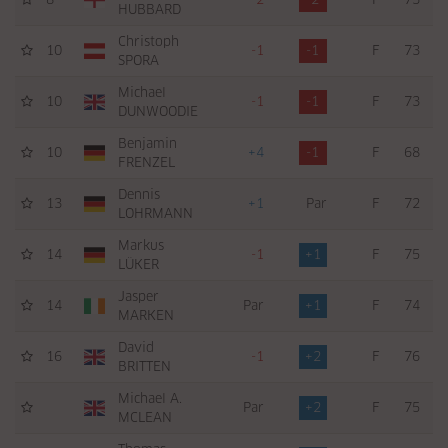
HUBBARD
Christoph
10
-1
-1
F
73
SPORA
Michael
10
-1
-1
F
73
DUNWOODIE
Benjamin
10
+4
-1
F
68
FRENZEL
Dennis
13
+1
Par
F
72
LOHRMANN
Markus
14
-1
+1
F
75
LÜKER
Jasper
14
Par
+1
F
74
MARKEN
David
16
-1
+2
F
76
BRITTEN
Michael A.
Par
+2
F
75
MCLEAN