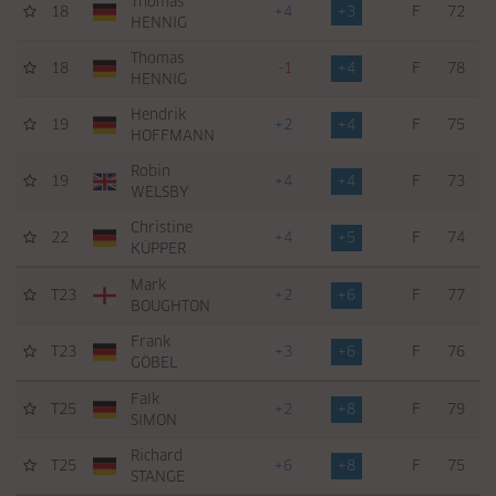
Thomas
18
+4
+3
F
72
HENNIG
Thomas
18
-1
+4
F
78
HENNIG
Hendrik
19
+2
+4
F
75
HOFFMANN
Robin
19
+4
+4
F
73
WELSBY
Christine
22
+4
+5
F
74
KÜPPER
Mark
T23
+2
+6
F
77
BOUGHTON
Frank
T23
+3
+6
F
76
GÖBEL
Falk
T25
+2
+8
F
79
SIMON
Richard
T25
+6
+8
F
75
STANGE