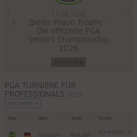
17.08.2026
club
Dieter Praun Trophy -
Ge
SAGT
Die offizielle PGA
C
Seniors Championship
2026
Zum Turnier
PGA TURNIERE FÜR
PROFESSIONALS
2026
Jahr wählen
Tour
Start
Ende
Turnier
PGA Pro Days - Berl
27.04.2026
—
28.04.2026