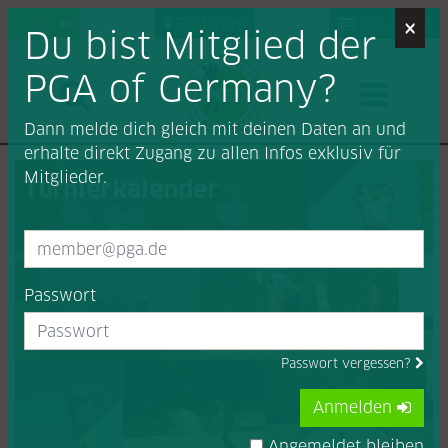
×
Login
Find a Pro
Job-Portal
Du bist Mitglied der
PGA of Germany?
Dann melde dich gleich mit deinen Daten an und
erhalte direkt Zugang zu allen Infos exklusiv für
Mitglieder.
Turnierkalender
Passwort
Passwort vergessen?
Anmelden
Angemeldet bleiben