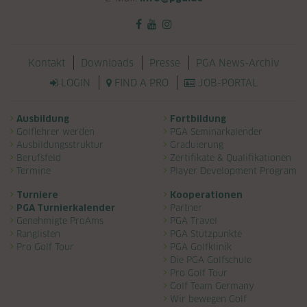
Navigation überspringen
Kontakt
Downloads
Presse
PGA News-Archiv
LOGIN
FIND A PRO
JOB-PORTAL
Navigation überspringen
Ausbildung
Fortbildung
Golflehrer werden
PGA Seminarkalender
Ausbildungsstruktur
Graduierung
Berufsfeld
Zertifikate & Qualifikationen
Termine
Player Development Program
Turniere
Kooperationen
PGA Turnierkalender
Partner
Genehmigte ProAms
PGA Travel
Ranglisten
PGA Stützpunkte
Pro Golf Tour
PGA Golfklinik
Die PGA Golfschule
Pro Golf Tour
Golf Team Germany
Wir bewegen Golf