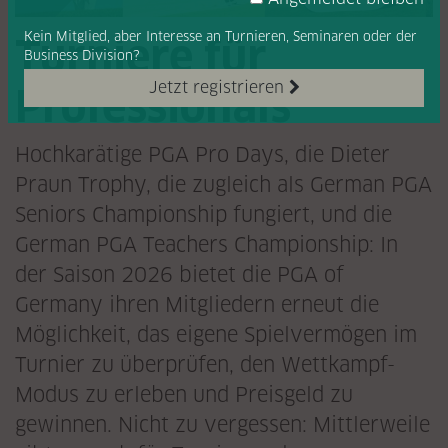
Kein Mitglied, aber Interesse
an Turnieren, Seminaren oder
der
Turniere für
Business Division?
Jetzt registrieren
Professionals
Hochkarätige PGA Pro Days, die Dieter
Praun Trophy, die zugleich als German PGA
Seniors Championship fungiert, und die
German PGA Teachers Championship: In
der Saison 2026 bietet die PGA of
Germany ihren Mitgliedern erneut die
Möglichkeit, das eigene Spielvermögen im
Turnier zu überprüfen, den Wettkampf-
Modus zu erleben und Preisgeld zu
gewinnen. Nicht zu vergessen: Mittlerweile