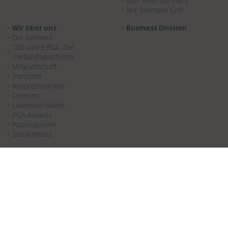
Golf Team Germany
Wir bewegen Golf
Wir über uns
Business Division
Der Verband
100 Jahre PGA: Die
Verbandsgeschichte
Mitgliedschaft
Vorstand
Ansprechpartner
Gremien
Landesverbände
PGA Awards
Publikationen
Social Media