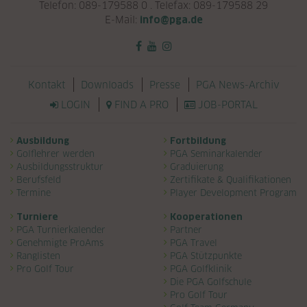
Telefon: 089-179588 0 . Telefax: 089-179588 29
E-Mail:
info@pga.de
Navigation überspringen
Kontakt
Downloads
Presse
PGA News-Archiv
LOGIN
FIND A PRO
JOB-PORTAL
Navigation überspringen
Ausbildung
Fortbildung
Golflehrer werden
PGA Seminarkalender
Ausbildungsstruktur
Graduierung
Berufsfeld
Zertifikate & Qualifikationen
Termine
Player Development Program
Turniere
Kooperationen
PGA Turnierkalender
Partner
Genehmigte ProAms
PGA Travel
Ranglisten
PGA Stützpunkte
Pro Golf Tour
PGA Golfklinik
Die PGA Golfschule
Pro Golf Tour