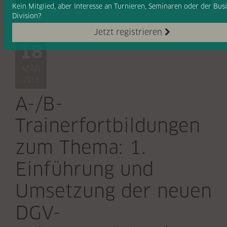
Kein Mitglied, aber Interesse
an Turnieren, Seminaren oder
der Bus
Division?
Veranstaltung
Jetzt registrieren
18
MÄR
2019
A-/B-
Trainerfortbildungen
zum Thema: 1.
Einführung und
Umsetzung der neuen
DGV-