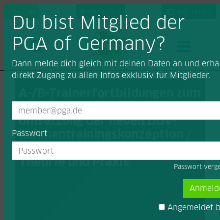
Login
Find a Pro
Job-Portal
Du bist Mitglied der
PGA of Germany?
Dann melde dich gleich mit deinen Daten an und erha
direkt Zugang zu allen Infos exklusiv für Mitglieder.
A-/B-Trainerfortbildungen zum
Thema: 1. Einführung und
Umsetzung der neuen DGV-
Rahmentrainingskonzeption /
Passwort
2. Das DGV-Athletikkonzept in
Theorie und Praxis
Passwort verg
Anmel
Angemeldet b