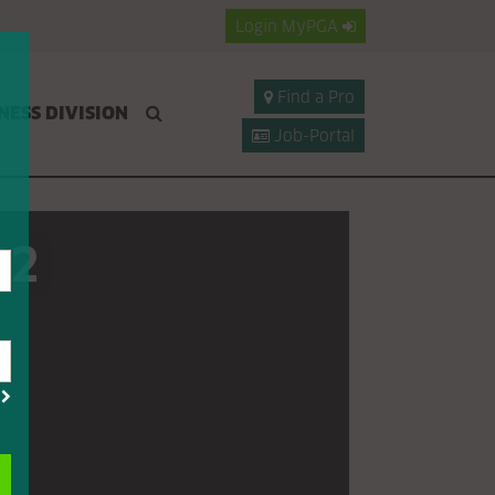
Login
MyPGA
Find a Pro
NESS DIVISION
Job-Portal
22
?