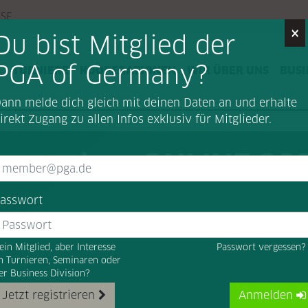
SSE
×
Du bist Mitglied der
PGA of Germany?
G
TURNIERE
KOOPERATIONEN
WIR ÜBER UNS
BUSI
ann melde dich gleich mit deinen Daten an und erhalte
irekt Zugang zu allen Infos exklusiv für Mitglieder.
ymposium ONLINE 20
asswort
ein Mitglied, aber Interesse
Passwort vergessen
n Turnieren, Seminaren oder
er Business Division?
Jetzt registrieren
Anmelden