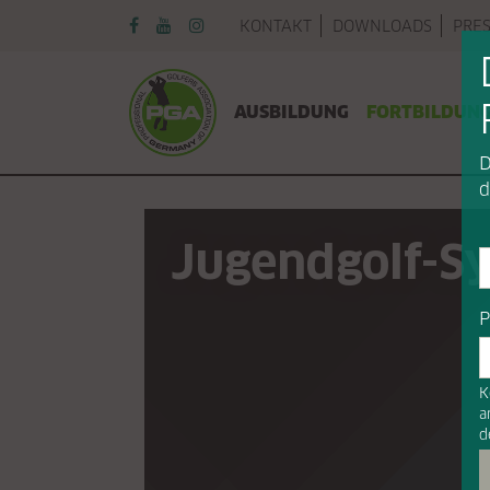
Navigation überspringen
KONTAKT
DOWNLOADS
PRE
Navigation überspringen
AUSBILDUNG
FORTBILDUN
D
d
Jugendgolf-S
P
K
a
d