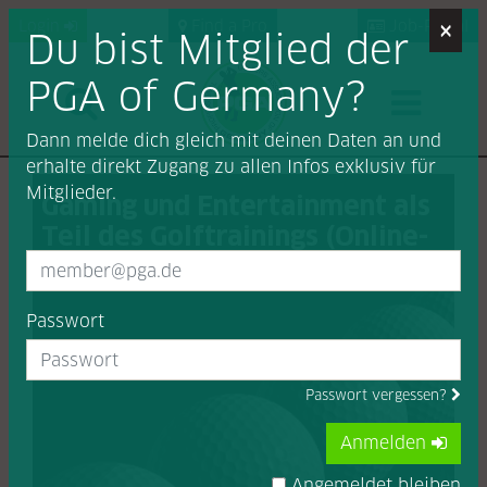
×
Login
Find a Pro
Job-Portal
Du bist Mitglied der
PGA of Germany?
Dann melde dich gleich mit deinen Daten an und
erhalte direkt Zugang zu allen Infos exklusiv für
Mitglieder.
Gaming und Entertainment als
Teil des Golftrainings (Online-
Themenabend)
(220228FG)
Passwort
Passwort vergessen?
Anmelden
Angemeldet bleiben