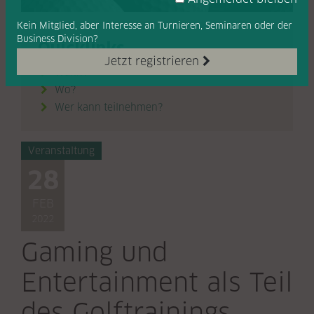
Kein Mitglied, aber Interesse
an Turnieren, Seminaren oder
der
Business Division?
Quicklinks
Jetzt registrieren
Wann?

Wo?

Wer kann teilnehmen?

Veranstaltung
28
FEB
2022
Gaming und
Entertainment als Teil
des Golftrainings