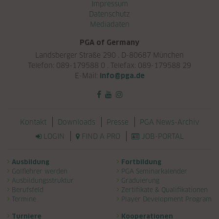
Navigation überspringen
Impressum
Datenschutz
Mediadaten
PGA of Germany
Landsberger Straße 290 . D-80687 München
Telefon: 089-179588 0 . Telefax: 089-179588 29
E-Mail:
info@pga.de
Navigation überspringen
Kontakt
Downloads
Presse
PGA News-Archiv
LOGIN
FIND A PRO
JOB-PORTAL
Navigation überspringen
Ausbildung
Fortbildung
Golflehrer werden
PGA Seminarkalender
Ausbildungsstruktur
Graduierung
Berufsfeld
Zertifikate & Qualifikationen
Termine
Player Development Program
Turniere
Kooperationen