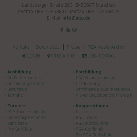
Landsberger Straße 290 . D-80687 München
Telefon: 089-179588 0 . Telefax: 089-179588 29
E-Mail:
info@pga.de
Navigation überspringen
Kontakt
Downloads
Presse
PGA News-Archiv
LOGIN
FIND A PRO
JOB-PORTAL
Navigation überspringen
Ausbildung
Fortbildung
Golflehrer werden
PGA Seminarkalender
Ausbildungsstruktur
Graduierung
Berufsfeld
Zertifikate & Qualifikationen
Termine
Player Development Program
Turniere
Kooperationen
PGA Turnierkalender
Partner
Genehmigte ProAms
PGA Travel
Ranglisten
PGA Stützpunkte
Pro Golf Tour
PGA Golfklinik
Die PGA Golfschule