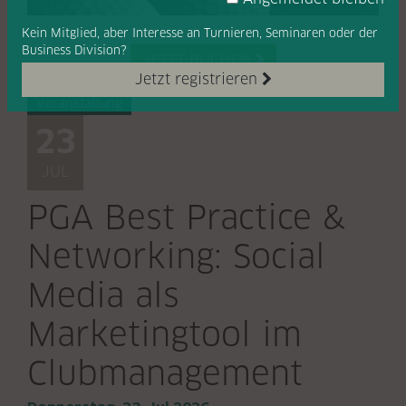
Kein Mitglied, aber Interesse
an Turnieren, Seminaren oder
der
Business Division?
JETZT BUCHEN

Jetzt registrieren
Veranstaltung
23
JUL
PGA Best Practice &
Networking: Social
Media als
Marketingtool im
Clubmanagement