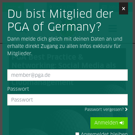
×
Login
Find a Pro
Job-Portal
Du bist Mitglied der
PGA of Germany?
Dann melde dich gleich mit deinen Daten an und
erhalte direkt Zugang zu allen Infos exklusiv für
Mitglieder.
PGA Best Practice &
Networking: Social Media als
Marketingtool im
Clubmanagement
Passwort
Passwort vergessen?
Anmelden
Angemeldet bleiben