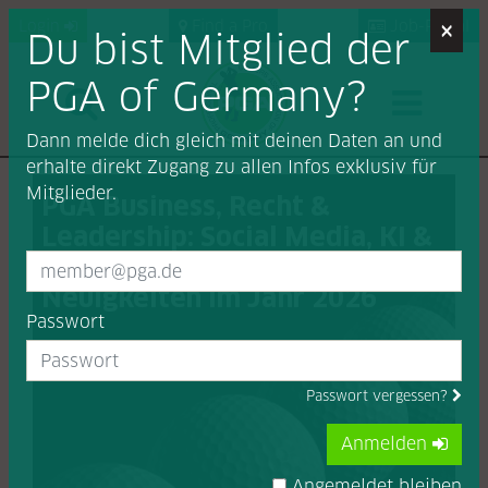
×
Login
Find a Pro
Job-Portal
Du bist Mitglied der
PGA of Germany?
Dann melde dich gleich mit deinen Daten an und
erhalte direkt Zugang zu allen Infos exklusiv für
Mitglieder.
PGA Business, Recht &
Leadership: Social Media, KI &
Datenschutz | Good to know –
Neuigkeiten im Jahr 2026
Passwort
Passwort vergessen?
Anmelden
Angemeldet bleiben