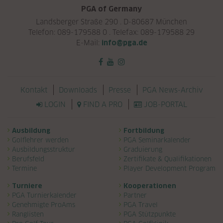
PGA of Germany
Landsberger Straße 290 . D-80687 München
Telefon: 089-179588 0 . Telefax: 089-179588 29
E-Mail:
info@pga.de
Navigation überspringen
Kontakt
Downloads
Presse
PGA News-Archiv
LOGIN
FIND A PRO
JOB-PORTAL
Navigation überspringen
Ausbildung
Fortbildung
Golflehrer werden
PGA Seminarkalender
Ausbildungsstruktur
Graduierung
Berufsfeld
Zertifikate & Qualifikationen
Termine
Player Development Program
Turniere
Kooperationen
PGA Turnierkalender
Partner
Genehmigte ProAms
PGA Travel
Ranglisten
PGA Stützpunkte