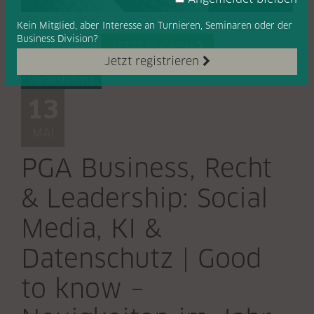
Kein Mitglied, aber Interesse
an Turnieren, Seminaren oder
der
Business Division?
JETZT BUCHEN

Jetzt registrieren
Veranstaltung
13
MAI
PGA Business, Recht
& Leadership: Social
Media, KI &
Datenschutz | Good
to know –