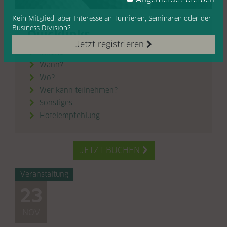
Kein Mitglied, aber Interesse
an Turnieren, Seminaren oder
der
Business Division?
Quicklinks
Jetzt registrieren
Inhalte

Wann?

Wo?

Wer kann teilnehmen?

Sonstiges

Hotelempfehlung

JETZT BUCHEN

Veranstaltung
23
NOV