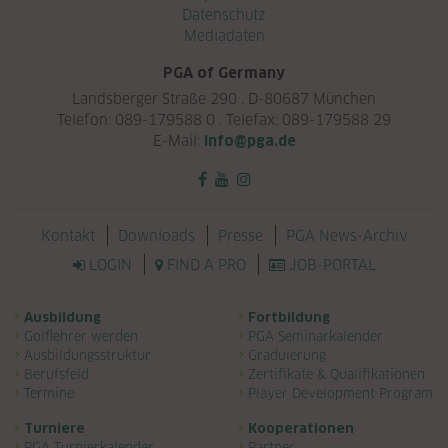
Datenschutz
Mediadaten
PGA of Germany
Landsberger Straße 290 . D-80687 München
Telefon: 089-179588 0 . Telefax: 089-179588 29
E-Mail:
info@pga.de
Navigation überspringen
Kontakt
Downloads
Presse
PGA News-Archiv
LOGIN
FIND A PRO
JOB-PORTAL
Navigation überspringen
Ausbildung
Fortbildung
Golflehrer werden
PGA Seminarkalender
Ausbildungsstruktur
Graduierung
Berufsfeld
Zertifikate & Qualifikationen
Termine
Player Development Program
Turniere
Kooperationen
PGA Turnierkalender
Partner