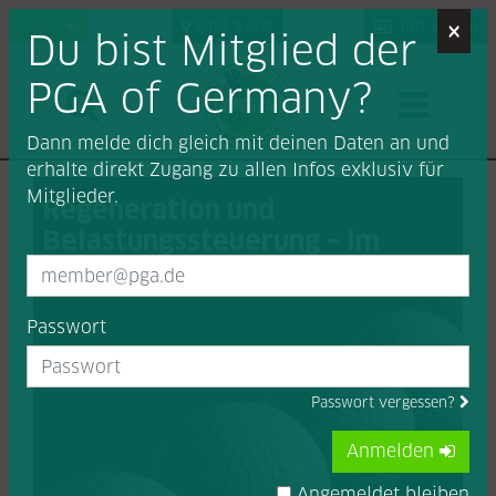
×
Login
Find a Pro
Job-Portal
Du bist Mitglied der
PGA of Germany?
Dann melde dich gleich mit deinen Daten an und
erhalte direkt Zugang zu allen Infos exklusiv für
Mitglieder.
Regeneration und
Belastungssteuerung – im
Sport und im eigenen Leben
Passwort
Passwort vergessen?
Anmelden
Angemeldet bleiben