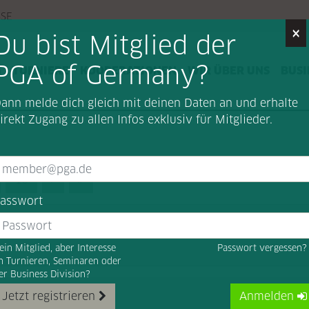
SSE
×
Du bist Mitglied der
PGA of Germany?
G
TURNIERE
KOOPERATIONEN
WIR ÜBER UNS
BUSI
ann melde dich gleich mit deinen Daten an und erhalte
irekt Zugang zu allen Infos exklusiv für Mitglieder.
10
Next (Vorwärts)
Last (Ende)
asswort
hard Langer und Christoph Günther:
ein Mitglied, aber Interesse
Passwort vergessen
n Turnieren, Seminaren oder
er Business Division?
Jetzt registrieren
Anmelden
r und Günther: