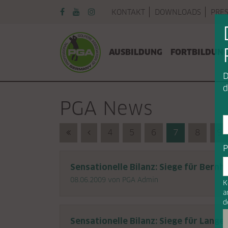
Navigation überspringen
KONTAKT
DOWNLOADS
PRE
Navigation überspringen
AUSBILDUNG
FORTBILDUN
D
d
PGA News
First (Anfang)
Previous (Zurück)
4
5
6
7
8
9
P
Sensationelle Bilanz: Siege für Bern
08.06.2009
von PGA Admin
K
a
d
Sensationelle Bilanz: Siege für Lange