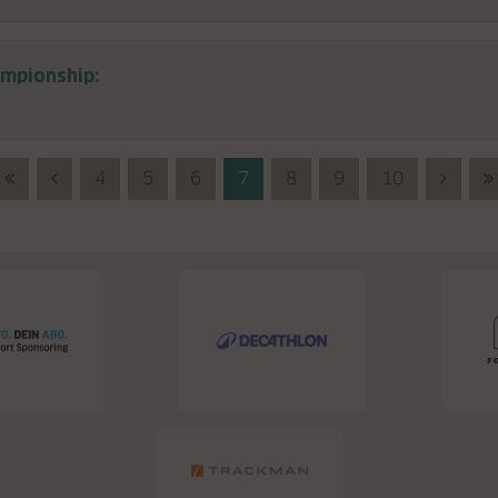
ampionship:
First (Anfang)
Previous (Zurück)
4
5
6
7
8
9
10
Next 