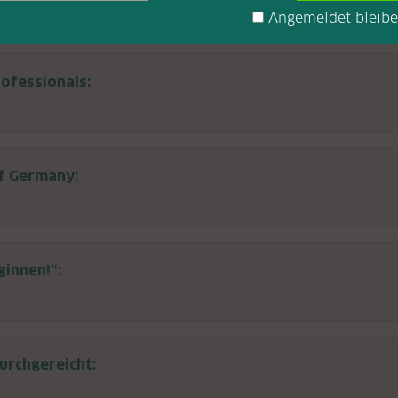
Angemeldet bleib
ofessionals:
of Germany:
ginnen!“:
urchgereicht: