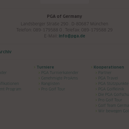
PGA of Germany
Landsberger Straße 290 . D-80687 München
Telefon: 089-179588 0 . Telefax: 089-179588 29
E-Mail:
info@pga.de
rchiv
Turniere
Kooperationen
nder
PGA Turnierkalender
Partner
Genehmigte ProAms
PGA Travel
ifikationen
Ranglisten
PGA Stützpunkte
ent Program
Pro Golf Tour
PGA Golfklinik
Die PGA Golfschu
Pro Golf Tour
Golf Team Germ
Wir bewegen Gol