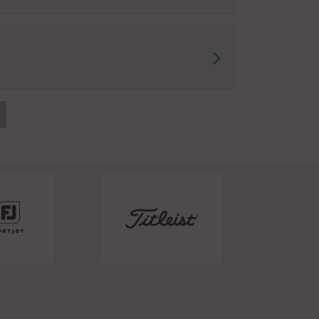
(Vorwärts)
Last (Ende)