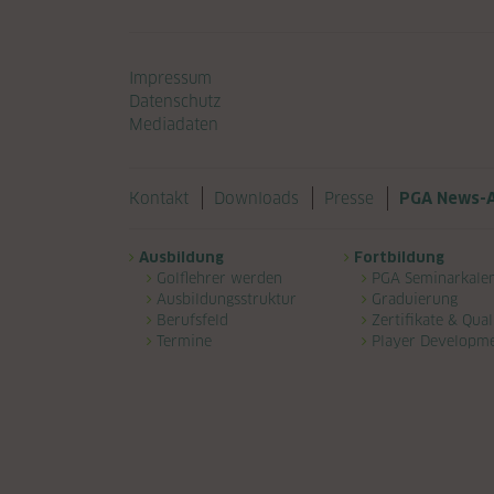
Navigation überspringen
Impressum
Datenschutz
Mediadaten
Navigation überspringen
Kontakt
Downloads
Presse
PGA News-A
Navigation überspringen
Ausbildung
Fortbildung
Golflehrer werden
PGA Seminarkale
Ausbildungsstruktur
Graduierung
Berufsfeld
Zertifikate & Qual
Termine
Player Developm