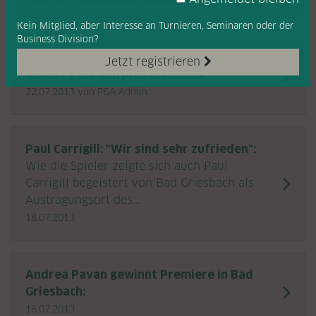
22.07.2013
von Matthias Lettenbichler
Kein Mitglied, aber Interesse
an Turnieren, Seminaren oder
der
Business Division?
HDI-Gerling German PGA Championship:
Jetzt registrieren
DM der PGA Golfprofessionals:
22.07.2013
von PGA Admin
Paul Carrigill: "Wir sind sehr zufrieden":
Wie die Spieler zeigte sich auch Paul
Carrigill begeistert von Bad Griesbach als
Austragungsort des...
18.07.2013
Andrea Pavan gewinnt Premiere in Bad
Griesbach:
18.07.2013