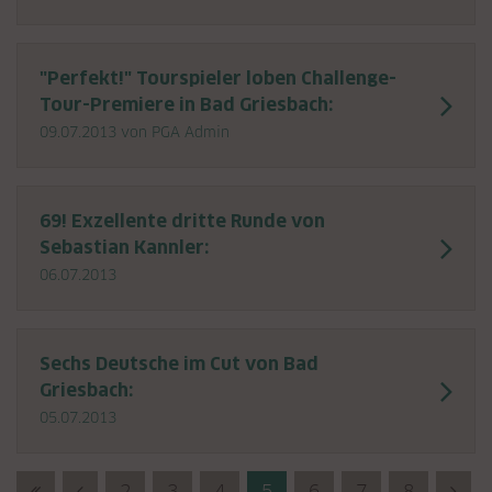
"Perfekt!" Tourspieler loben Challenge-
Tour-Premiere in Bad Griesbach:
09.07.2013
von PGA Admin
69! Exzellente dritte Runde von
Sebastian Kannler:
06.07.2013
Sechs Deutsche im Cut von Bad
Griesbach:
05.07.2013
First (Anfang)
Previous (Zurück)
2
3
4
5
6
7
8
Nex