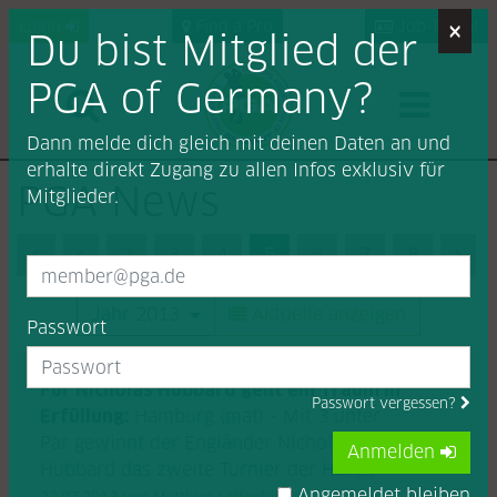
×
Login
Find a Pro
Job-Portal
Du bist Mitglied der
PGA of Germany?
Dann melde dich gleich mit deinen Daten an und
erhalte direkt Zugang zu allen Infos exklusiv für
PGA News
Mitglieder.
First (Anfang)
Previous (Zurück)
2
3
4
5
6
7
8
Nex
Jahr 2013
Aktuelle anzeigen
Passwort
Für Nicholas Hubbard geht ein Traum in
Passwort vergessen?
Erfüllung:
Hamburg (mat) - Mit 3 unter
Par gewinnt der Engländer Nicholas
Anmelden
Hubbard das zweite Turnier der H&H...
Angemeldet bleiben