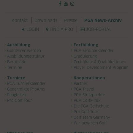
Navigation überspringen
Kontakt
Downloads
Presse
PGA News-Archiv
LOGIN
FIND A PRO
JOB-PORTAL
Navigation überspringen
Ausbildung
Fortbildung
Golflehrer werden
PGA Seminarkalender
Ausbildungsstruktur
Graduierung
Berufsfeld
Zertifikate & Qualifikationen
Termine
Player Development Program
Turniere
Kooperationen
PGA Turnierkalender
Partner
Genehmigte ProAms
PGA Travel
Ranglisten
PGA Stützpunkte
Pro Golf Tour
PGA Golfklinik
Die PGA Golfschule
Pro Golf Tour
Golf Team Germany
Wir bewegen Golf