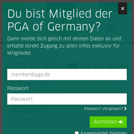
×
Login
Find a Pro
Job-Portal
Du bist Mitglied der
PGA of Germany?
Dann melde dich gleich mit deinen Daten an und
erhalte direkt Zugang zu allen Infos exklusiv für
PGA News
Mitglieder.
First (Anfang)
Previous (Zurück)
3
4
5
6
7
8
9
Nex
Jahr 2013
Aktuelle anzeigen
Passwort
Nicolas Meitinger nach Tag eins auf
Passwort vergessen?
Platz zwei:
04.07.2013
Anmelden
Angemeldet bleiben