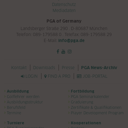
Datenschutz
Mediadaten
PGA of Germany
Landsberger Straße 290 . D-80687 München
Telefon: 089-179588 0 . Telefax: 089-179588 29
E-Mail:
info@pga.de
Navigation überspringen
Kontakt
Downloads
Presse
PGA News-Archiv
LOGIN
FIND A PRO
JOB-PORTAL
Navigation überspringen
Ausbildung
Fortbildung
Golflehrer werden
PGA Seminarkalender
Ausbildungsstruktur
Graduierung
Berufsfeld
Zertifikate & Qualifikationen
Termine
Player Development Program
Turniere
Kooperationen