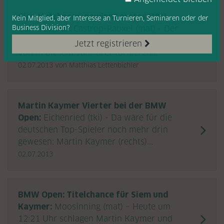
Glen Hutcheson gewinnt erstes H&H
Kein Mitglied, aber Interesse
an Turnieren, Seminaren oder
der
Business Division?
Golf-Turnier:
Castrop-Rauxel (mat) - Der
Südafrikaner Glen Hutcheson hat das erste
Jetzt registrieren
von in diesem Jahr drei Turnieren...
02.07.2013
von Matthias Lettenbichler
Martin Kaymer Vierter bei der BMW
Open:
Eichenried (tki) - Da wäre für die
deutschen Top-Spieler noch mehr drin
gewesen: Martin Kaymer (rechts)...
02.07.2013
BMW Open: Titelchance für Siem und
Kaymer:
Moosinning (mat) – Heute um
12:21 Uhr schlagen Martin Kaymer und