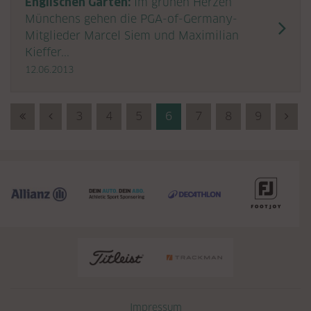
Englischen Garten:
Im grünen Herzen
Münchens gehen die PGA-of-Germany-
Mitglieder Marcel Siem und Maximilian
Kieffer...
12.06.2013
First (Anfang)
Previous (Zurück)
3
4
5
6
7
8
9
Nex
Navigation überspringen
Impressum