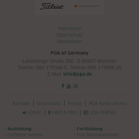
Navigation überspringen
Impressum
Datenschutz
Mediadaten
PGA of Germany
Landsberger Straße 290 . D-80687 München
Telefon: 089-179588 0 . Telefax: 089-179588 29
E-Mail:
info@pga.de
Navigation überspringen
Kontakt
Downloads
Presse
PGA News-Archiv
LOGIN
FIND A PRO
JOB-PORTAL
Navigation überspringen
Ausbildung
Fortbildung
Golflehrer werden
PGA Seminarkalender