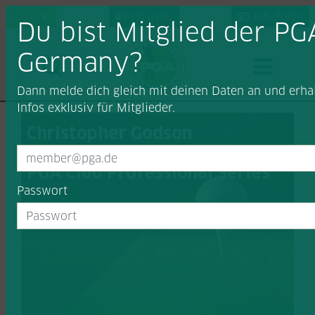
Login
Find a Pro
Job-Portal
Du bist Mitglied der PG
Germany?
Dann melde dich gleich mit deinen Daten an und erhal
Infos exklusiv für Mitglieder.
Christopher Godson
triumphiert bei der H&H Golf
PGA Club Professional Series
Passwort