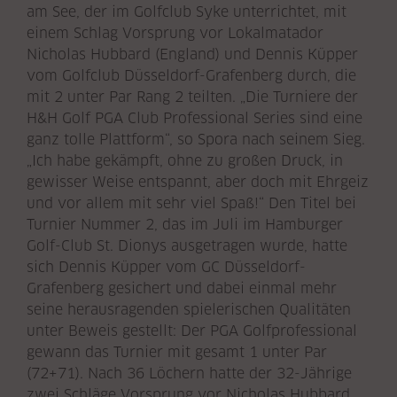
am See, der im Golfclub Syke unterrichtet, mit
einem Schlag Vorsprung vor Lokalmatador
Nicholas Hubbard (England) und Dennis Küpper
vom Golfclub Düsseldorf-Grafenberg durch, die
mit 2 unter Par Rang 2 teilten. „Die Turniere der
H&H Golf PGA Club Professional Series sind eine
ganz tolle Plattform“, so Spora nach seinem Sieg.
„Ich habe gekämpft, ohne zu großen Druck, in
gewisser Weise entspannt, aber doch mit Ehrgeiz
und vor allem mit sehr viel Spaß!“ Den Titel bei
Turnier Nummer 2, das im Juli im Hamburger
Golf-Club St. Dionys ausgetragen wurde, hatte
sich Dennis Küpper vom GC Düsseldorf-
Grafenberg gesichert und dabei einmal mehr
seine herausragenden spielerischen Qualitäten
unter Beweis gestellt: Der PGA Golfprofessional
gewann das Turnier mit gesamt 1 unter Par
(72+71). Nach 36 Löchern hatte der 32-Jährige
zwei Schläge Vorsprung vor Nicholas Hubbard,