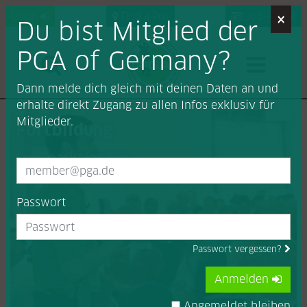
×
Login
Find a Pro
Job-Portal
Du bist Mitglied der
PGA of Germany?
Dann melde dich gleich mit deinen Daten an und
erhalte direkt Zugang zu allen Infos exklusiv für
Mitglieder.
Fortbildung
Seminarkalender
Passwort
Passwort vergessen?
Anmelden
Angemeldet bleiben