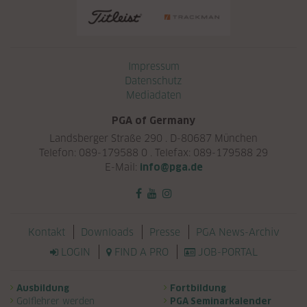
Navigation überspringen
Impressum
Datenschutz
Mediadaten
PGA of Germany
Landsberger Straße 290 . D-80687 München
Telefon: 089-179588 0 . Telefax: 089-179588 29
E-Mail:
info@pga.de
Navigation überspringen
Kontakt
Downloads
Presse
PGA News-Archiv
LOGIN
FIND A PRO
JOB-PORTAL
Navigation überspringen
Ausbildung
Fortbildung
Golflehrer werden
PGA Seminarkalender