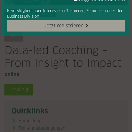
Kein Mitglied, aber Interesse
an Turnieren, Seminaren oder
der
Nächste Veranstaltung
Business Division?
17
Jetzt registrieren
AUG
Data-led Coaching –
From Insight to Impact
online
Details

Quicklinks
Anmeldung
Teilnahmebedingungen