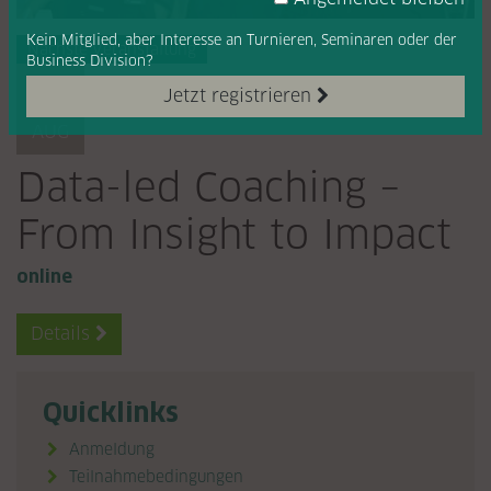
Kein Mitglied, aber Interesse
an Turnieren, Seminaren oder
der
Nächste Veranstaltung
Business Division?
17
Jetzt registrieren
AUG
Data-led Coaching –
From Insight to Impact
online
Details

Quicklinks
Anmeldung
Teilnahmebedingungen