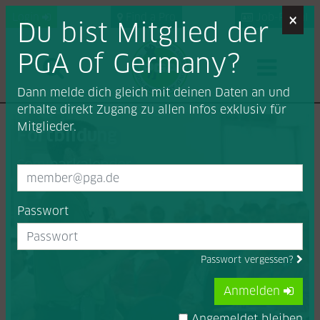
×
Login
Find a Pro
Job-Portal
Du bist Mitglied der
PGA of Germany?
Dann melde dich gleich mit deinen Daten an und
erhalte direkt Zugang zu allen Infos exklusiv für
Mitglieder.
Fortbildung
Seminarkalender
Passwort
Passwort vergessen?
Anmelden
Angemeldet bleiben