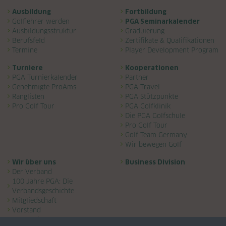
Navigation überspringen
Ausbildung
Fortbildung
Golflehrer werden
PGA Seminarkalender
Ausbildungsstruktur
Graduierung
Berufsfeld
Zertifikate & Qualifikationen
Termine
Player Development Program
Turniere
Kooperationen
PGA Turnierkalender
Partner
Genehmigte ProAms
PGA Travel
Ranglisten
PGA Stützpunkte
Pro Golf Tour
PGA Golfklinik
Die PGA Golfschule
Pro Golf Tour
Golf Team Germany
Wir bewegen Golf
Wir über uns
Business Division
Der Verband
100 Jahre PGA: Die
Verbandsgeschichte
Mitgliedschaft
Vorstand
Ansprechpartner