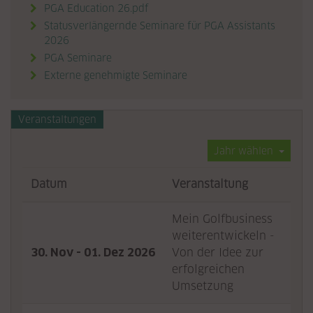
PGA Education 26.pdf
Statusverlängernde Seminare für PGA Assistants
2026
PGA Seminare

Externe genehmigte Seminare

Veranstaltungen
Jahr wählen
Datum
Veranstaltung
Mein Golfbusiness
weiterentwickeln -
30. Nov - 01. Dez 2026
Von der Idee zur
Det
erfolgreichen
Umsetzung