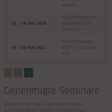
Abend)
Ausbilderseminar
15. - 16. Dez 2026
Advanced 2026
Det
(Termin 2)
PGA Conference
19. - 20. Feb 2027
2027 // 100 Jahre
Det
PGA
Previous (Zurück)
1
2
Genehmigte Seminare
Mitglieder der PGA of Germany erhalten
ausschließlich an von der PGA of Germany