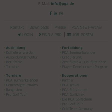
E-Mail:
info@pga.de
Navigation überspringen
Kontakt
Downloads
Presse
PGA News-Archiv
LOGIN
FIND A PRO
JOB-PORTAL
Navigation überspringen
Ausbildung
Fortbildung
Golflehrer werden
PGA Seminarkalender
Ausbildungsstruktur
Graduierung
Berufsfeld
Zertifikate & Qualifikationen
Termine
Player Development Program
Turniere
Kooperationen
PGA Turnierkalender
Partner
Genehmigte ProAms
PGA Travel
Ranglisten
PGA Stützpunkte
Pro Golf Tour
PGA Golfklinik
Die PGA Golfschule
Pro Golf Tour
Golf Team Germany