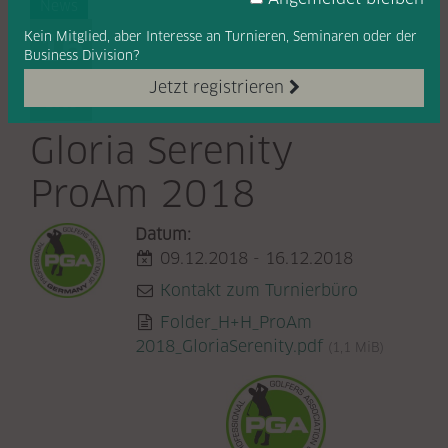
News
16
Kein Mitglied, aber Interesse
an Turnieren, Seminaren oder
der
Business Division?
DEZ
Jetzt registrieren
2018
Gloria Serenity
ProAm 2018
Datum:
09.12.2018 - 16.12.2018
Kontakt zum Turnierbüro
Folder_H+H_ProAm
2018_GloriaSerenity.pdf
(1,1 MiB)