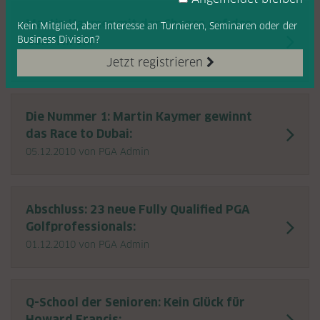
Martin Kaymer mit der Chance auf den
Kein Mitglied, aber Interesse
an Turnieren, Seminaren oder
der
Business Division?
Golf-Thron:
06.12.2010
von PGA Admin
Jetzt registrieren
Die Nummer 1: Martin Kaymer gewinnt
das Race to Dubai:
05.12.2010
von PGA Admin
Abschluss: 23 neue Fully Qualified PGA
Golfprofessionals:
01.12.2010
von PGA Admin
Q-School der Senioren: Kein Glück für
Howard Francis: