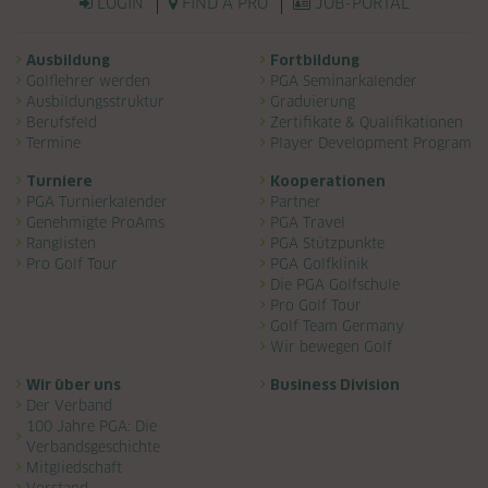
LOGIN
FIND A PRO
JOB-PORTAL
Navigation überspringen
Ausbildung
Fortbildung
Golflehrer werden
PGA Seminarkalender
Ausbildungsstruktur
Graduierung
Berufsfeld
Zertifikate & Qualifikationen
Termine
Player Development Program
Turniere
Kooperationen
PGA Turnierkalender
Partner
Genehmigte ProAms
PGA Travel
Ranglisten
PGA Stützpunkte
Pro Golf Tour
PGA Golfklinik
Die PGA Golfschule
Pro Golf Tour
Golf Team Germany
Wir bewegen Golf
Wir über uns
Business Division
Der Verband
100 Jahre PGA: Die
Verbandsgeschichte
Mitgliedschaft