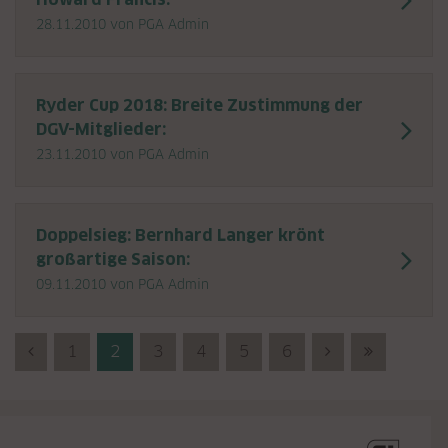
28.11.2010
von PGA Admin
Ryder Cup 2018: Breite Zustimmung der
DGV-Mitglieder:
23.11.2010
von PGA Admin
Doppelsieg: Bernhard Langer krönt
großartige Saison:
09.11.2010
von PGA Admin
Previous (Zurück)
1
2
3
4
5
6
Next (Vorwärts
Last (End