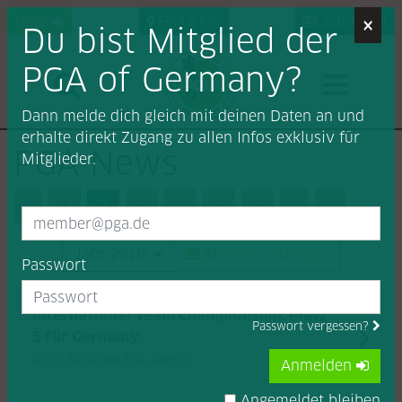
×
Login
Find a Pro
Job-Portal
Du bist Mitglied der
PGA of Germany?
Dann melde dich gleich mit deinen Daten an und
erhalte direkt Zugang zu allen Infos exklusiv für
PGA News
Mitglieder.
Previous (Zurück)
1
2
3
4
5
6
Next (Vorwärts
Last (End
Jahr 2010
Aktuelle anzeigen
Passwort
International Team Championship: Platz
Passwort vergessen?
5 für Germany:
07.12.2010
von PGA Admin
Anmelden
Angemeldet bleiben