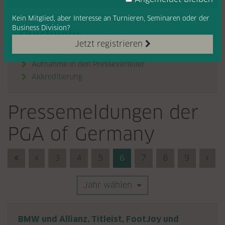
Kein Mitglied, aber Interesse
an Turnieren, Seminaren oder
der
Business Division?
Quicklinks
Jetzt registrieren
Ansprechpartner
Aufnahme in den Presseverteiler
Akkreditierung

Pressemeldungen der
PGA of Germany
First (Anfang)
Previous (Zurück)
3
4
5
6
7
8
9
Nex
Jahr wählen
BMW und Allianz, Titleist, FootJoy und