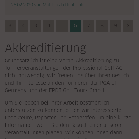
25.02.2020
von Matthias Lettenbichler
First (Anfang)
Previous (Zurück)
3
4
5
6
7
8
9
Nex
Akkreditierung
Grundsätzlich ist eine Vorab-Akkreditierung zu
Turnierveranstaltungen der Professional Golf AG
nicht notwendig. Wir freuen uns über Ihren Besuch
und Ihr Interesse an den Turnieren der PGA of
Germany und der EPDT Golf Tours GmbH.
Um Sie jedoch bei Ihrer Arbeit bestmöglich
unterstützen zu können, bitten wir interessierte
Redakteure, Reporter und Fotografen um eine kurze
Information, wenn Sie den Besuch einer unserer
Veranstaltungen planen. Wir können Ihnen dann