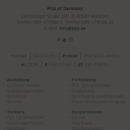
PGA of Germany
Landsberger Straße 290 . D-80687 München
Telefon: 089-179588 0 . Telefax: 089-179588 29
E-Mail:
info@pga.de
Navigation überspringen
Kontakt
Downloads
PGA News-Archiv
Presse
LOGIN
FIND A PRO
JOB-PORTAL
Navigation überspringen
Ausbildung
Fortbildung
Golflehrer werden
PGA Seminarkalender
Ausbildungsstruktur
Graduierung
Berufsfeld
Zertifikate & Qualifikationen
Termine
Player Development Program
Turniere
Kooperationen
PGA Turnierkalender
Partner
Genehmigte ProAms
PGA Travel
Ranglisten
PGA Stützpunkte