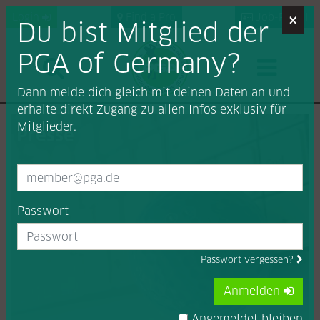
×
Login
Find a Pro
Job-Portal
Du bist Mitglied der
PGA of Germany?
Dann melde dich gleich mit deinen Daten an und
erhalte direkt Zugang zu allen Infos exklusiv für
Mitglieder.
Presse
Passwort
Passwort vergessen?
Anmelden
Angemeldet bleiben