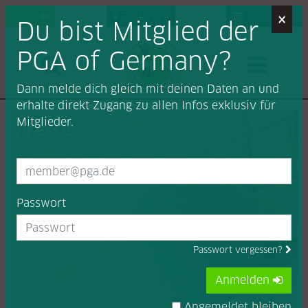
×
Login
Find a Pro
Job-Portal
Du bist Mitglied der
PGA of Germany?
Dann melde dich gleich mit deinen Daten an und
erhalte direkt Zugang zu allen Infos exklusiv für
Mitglieder.
Presse
Passwort
Passwort vergessen?
Anmelden
Angemeldet bleiben