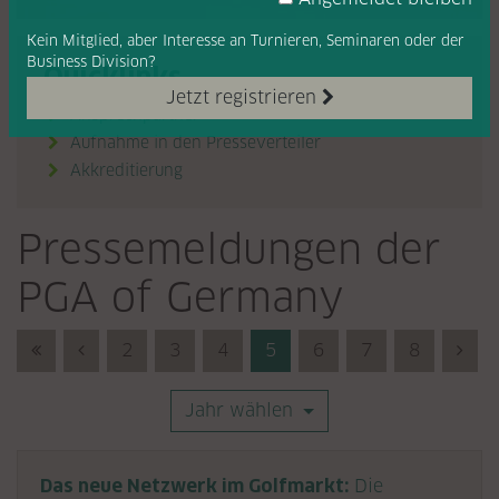
Kein Mitglied, aber Interesse
an Turnieren, Seminaren oder
der
Business Division?
Quicklinks
Jetzt registrieren
Ansprechpartner
Aufnahme in den Presseverteiler
Akkreditierung

Pressemeldungen der
PGA of Germany
First (Anfang)
Previous (Zurück)
2
3
4
5
6
7
8
Nex
Jahr wählen
Das neue Netzwerk im Golfmarkt:
Die