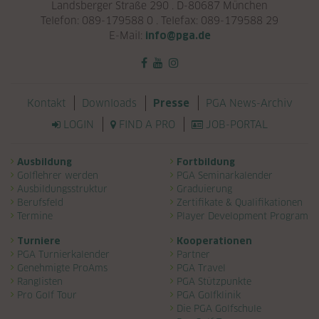
Landsberger Straße 290 . D-80687 München
Telefon: 089-179588 0 . Telefax: 089-179588 29
E-Mail:
info@pga.de
Navigation überspringen
Kontakt
Downloads
PGA News-Archiv
Presse
LOGIN
FIND A PRO
JOB-PORTAL
Navigation überspringen
Ausbildung
Fortbildung
Golflehrer werden
PGA Seminarkalender
Ausbildungsstruktur
Graduierung
Berufsfeld
Zertifikate & Qualifikationen
Termine
Player Development Program
Turniere
Kooperationen
PGA Turnierkalender
Partner
Genehmigte ProAms
PGA Travel
Ranglisten
PGA Stützpunkte
Pro Golf Tour
PGA Golfklinik
Die PGA Golfschule