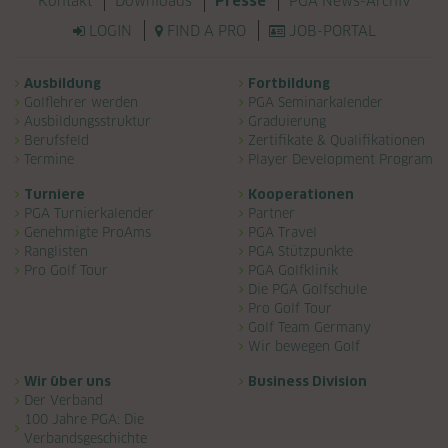
Navigation überspringen
Kontakt
Downloads
PGA News-Archiv
Presse
LOGIN
FIND A PRO
JOB-PORTAL
Navigation überspringen
Ausbildung
Fortbildung
Golflehrer werden
PGA Seminarkalender
Ausbildungsstruktur
Graduierung
Berufsfeld
Zertifikate & Qualifikationen
Termine
Player Development Program
Turniere
Kooperationen
PGA Turnierkalender
Partner
Genehmigte ProAms
PGA Travel
Ranglisten
PGA Stützpunkte
Pro Golf Tour
PGA Golfklinik
Die PGA Golfschule
Pro Golf Tour
Golf Team Germany
Wir bewegen Golf
Wir über uns
Business Division
Der Verband
100 Jahre PGA: Die
Verbandsgeschichte