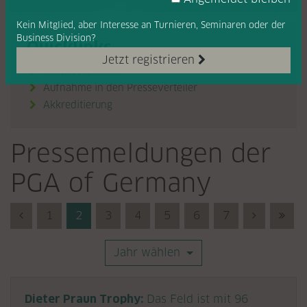
Kein Mitglied, aber Interesse
an Turnieren, Seminaren oder
der
Business Division?
Quicklinks
Jetzt registrieren
Ansprechpartner
Aufnahme in den Presseverteiler
Akkreditierung

Pressemeldungen der
PGA of Germany
Previous (Zurück)
1
2
3
4
5
6
7
Next (Vor
Last
Jahr wählen
Dieter Praun Trophy:
Das Feld ist mit 96