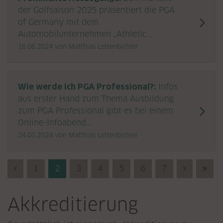
der Golfsaison 2025 präsentiert die PGA
of Germany mit dem
Automobilunternehmen „Athletic...
16.06.2024
von Matthias Lettenbichler
Wie werde ich PGA Professional?:
Infos
aus erster Hand zum Thema Ausbildung
zum PGA Professional gibt es bei einem
Online-Infoabend...
24.05.2024
von Matthias Lettenbichler
Previous (Zurück)
1
2
3
4
5
6
7
Next (Vor
Last
Akkreditierung