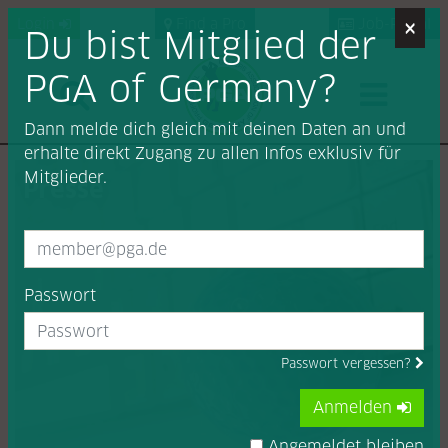
×
Login
Find a Pro
Job-Portal
Du bist Mitglied der
PGA of Germany?
Dann melde dich gleich mit deinen Daten an und
erhalte direkt Zugang zu allen Infos exklusiv für
Mitglieder.
Presse
Passwort
Passwort vergessen?
Anmelden
Angemeldet bleiben