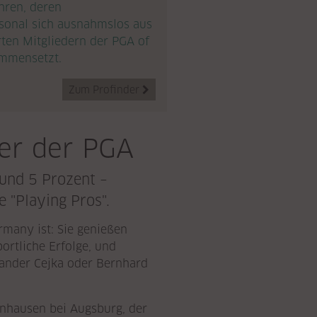
hren, deren
sonal sich ausnahmslos aus
rten Mitgliedern der PGA of
mmensetzt.
Zum Profinder

ler der PGA
rund 5 Prozent –
 "Playing Pros".
rmany ist: Sie genießen
ortliche Erfolge, und
xander Cejka oder Bernhard
nhausen bei Augsburg, der