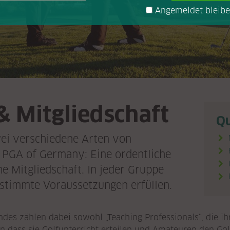
Angemeldet bleib
& Mitgliedschaft
Qu
wei verschiedene Arten von
r PGA of Germany: Eine ordentliche
e Mitgliedschaft. In jeder Gruppe
stimmte Voraussetzungen erfüllen.
des zählen dabei sowohl „Teaching Professionals“, die i
 dass sie Golfunterricht erteilen und Amateuren den Gol