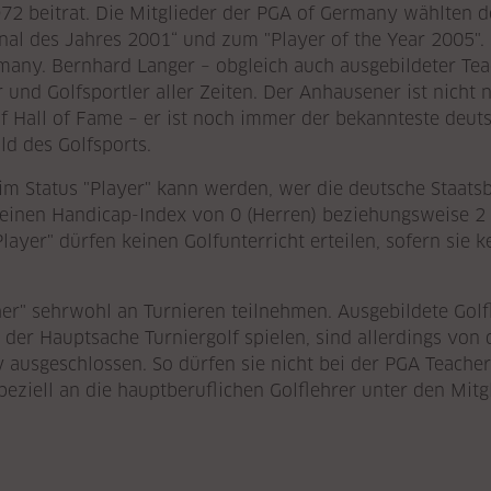
2 beitrat. Die Mitglieder der PGA of Germany wählten 
al des Jahres 2001“ und zum "Player of the Year 2005". 
any. Bernhard Langer – obgleich auch ausgebildeter Teac
r und Golfsportler aller Zeiten. Der Anhausener ist nicht
 Hall of Fame – er ist noch immer der bekannteste deuts
d des Golfsports.
m Status "Player" kann werden, wer die deutsche Staatsbü
 einen Handicap-Index von 0 (Herren) beziehungsweise 2
Player" dürfen keinen Golfunterricht erteilen, sofern sie
er" sehrwohl an Turnieren teilnehmen. Ausgebildete Golfl
 der Hauptsache Turniergolf spielen, sind allerdings vo
 ausgeschlossen. So dürfen sie nicht bei der PGA Teache
eziell an die hauptberuflichen Golflehrer unter den Mit