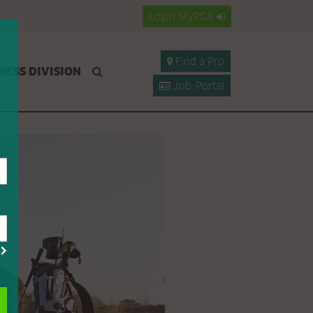
Login
MyPGA
Find a Pro
NESS DIVISION
Job-Portal
?