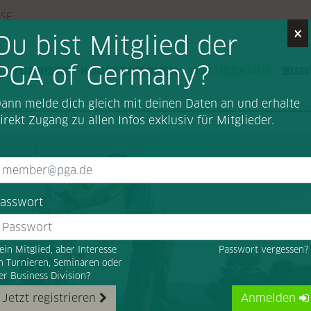
SSE
×
Du bist Mitglied der
PGA of Germany?
G
TURNIERE
KOOPERATIONEN
WIR ÜBER UNS
BUSI
ann melde dich gleich mit deinen Daten an und erhalte
irekt Zugang zu allen Infos exklusiv für Mitglieder.
asswort
ein Mitglied, aber Interesse
Passwort vergessen
n Turnieren, Seminaren oder
er Business Division?
Jetzt registrieren
Anmelden