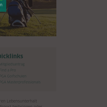
en
icklinks
Mitgliedsantrag
Find a Pro
PGA Golfschulen
PGA Masterprofessionals
hren Lebensunterhalt
fsport beibringen oder