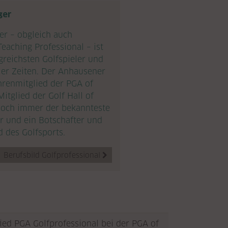
ger
er – obgleich auch
Teaching Professional – ist
lgreichsten Golfspieler und
ller Zeiten. Der Anhausener
Ehrenmitglied der PGA of
tglied der Golf Hall of
 noch immer der bekannteste
r und ein Botschafter und
 des Golfsports.
Berufsbild Golfprofessional

ed PGA Golfprofessional bei der PGA of