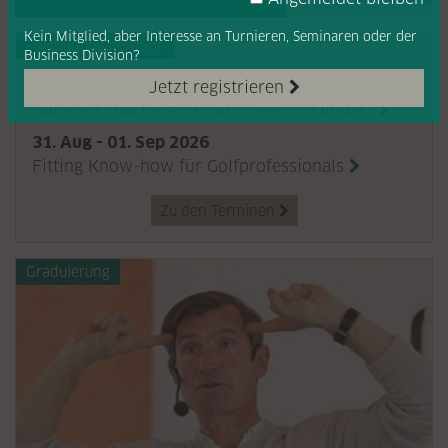
Kein Mitglied, aber Interesse
an Turnieren, Seminaren oder
der
Fortbildungstermine
Business Division?
17. Aug 2026
Jetzt registrieren
Data-led Coaching – From Insight to Impact
31. Aug - 01. Sep 2026
Fitting Know-how für Golfprofessionals
Zu den Terminen

Graduierung