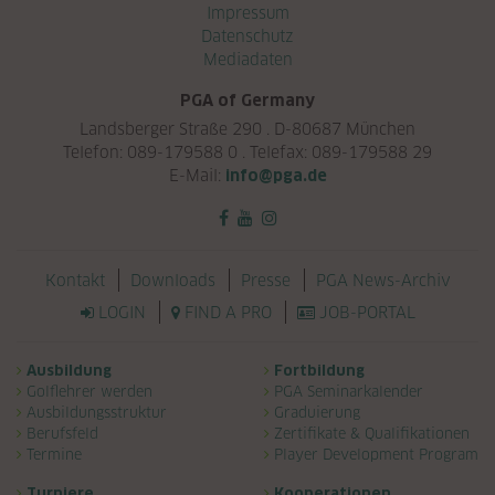
Navigation überspringen
Impressum
Datenschutz
Mediadaten
PGA of Germany
Landsberger Straße 290 . D-80687 München
Telefon: 089-179588 0 . Telefax: 089-179588 29
E-Mail:
info@pga.de
Navigation überspringen
Kontakt
Downloads
Presse
PGA News-Archiv
LOGIN
FIND A PRO
JOB-PORTAL
Navigation überspringen
Ausbildung
Fortbildung
Golflehrer werden
PGA Seminarkalender
Ausbildungsstruktur
Graduierung
Berufsfeld
Zertifikate & Qualifikationen
Termine
Player Development Program
Turniere
Kooperationen