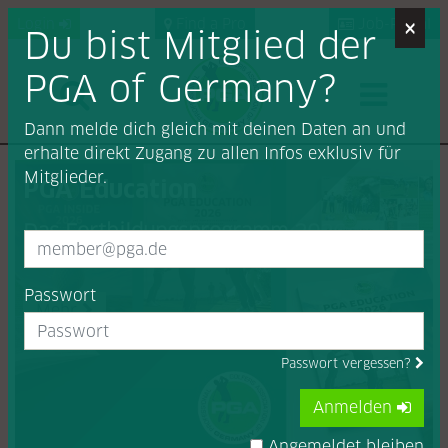
×
Login
Find a Pro
Job-Portal
Du bist Mitglied der
PGA of Germany?
Dann melde dich gleich mit deinen Daten an und
erhalte direkt Zugang zu allen Infos exklusiv für
Mitglieder.
PGA Education
Das Fortbildungsprogramm 2026
Passwort
Mehr

Passwort vergessen?
Anmelden
Angemeldet bleiben