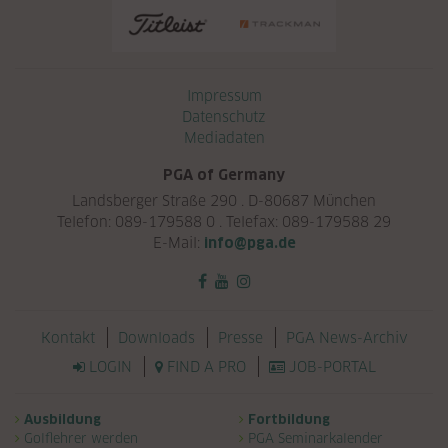
Navigation überspringen
Impressum
Datenschutz
Mediadaten
PGA of Germany
Landsberger Straße 290 . D-80687 München
Telefon: 089-179588 0 . Telefax: 089-179588 29
E-Mail:
info@pga.de
Navigation überspringen
Kontakt
Downloads
Presse
PGA News-Archiv
LOGIN
FIND A PRO
JOB-PORTAL
Navigation überspringen
Ausbildung
Fortbildung
Golflehrer werden
PGA Seminarkalender