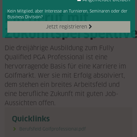
Kein Mitglied, aber Interesse
an Turnieren, Seminaren oder
der
Ein Beruf mit
Business Division?
Jetzt registrieren
Zukunftsperspektiv
Die dreijährige Ausbildung zum Fully
Qualified PGA Professional ist eine
hervorragende Basis für eine Karriere im
Golfmarkt. Wer sie mit Erfolg absolviert,
dem stehen ein breites Arbeitsfeld und
eine berufliche Zukunft mit guten Job-
Aussichten offen.
Quicklinks
Berufsfeld Golfprofessional.pdf