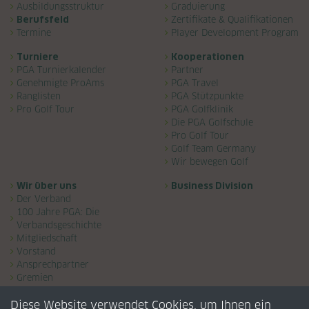
Ausbildungsstruktur
Graduierung
Berufsfeld
Zertifikate & Qualifikationen
Termine
Player Development Program
Turniere
Kooperationen
PGA Turnierkalender
Partner
Genehmigte ProAms
PGA Travel
Ranglisten
PGA Stützpunkte
Pro Golf Tour
PGA Golfklinik
Die PGA Golfschule
Pro Golf Tour
Golf Team Germany
Wir bewegen Golf
Wir über uns
Business Division
Der Verband
100 Jahre PGA: Die
Verbandsgeschichte
Mitgliedschaft
Vorstand
Ansprechpartner
Gremien
Landesverbände
Diese Website verwendet Cookies, um Ihnen ein
PGA Awards