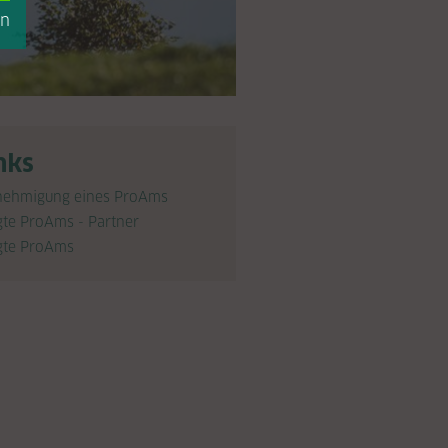
en
nks
nehmigung eines ProAms
te ProAms - Partner
te ProAms