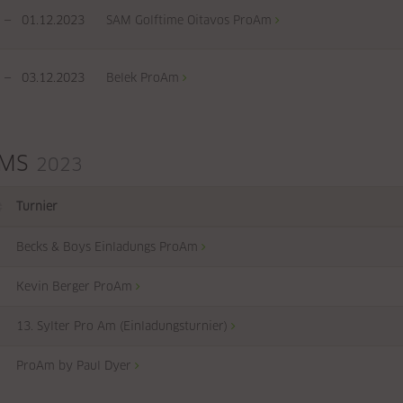
—
01.12.2023
SAM Golftime Oitavos ProAm
—
03.12.2023
Belek ProAm
AMS
2023
Turnier
Becks & Boys Einladungs ProAm
Kevin Berger ProAm
13. Sylter Pro Am (Einladungsturnier)
ProAm by Paul Dyer