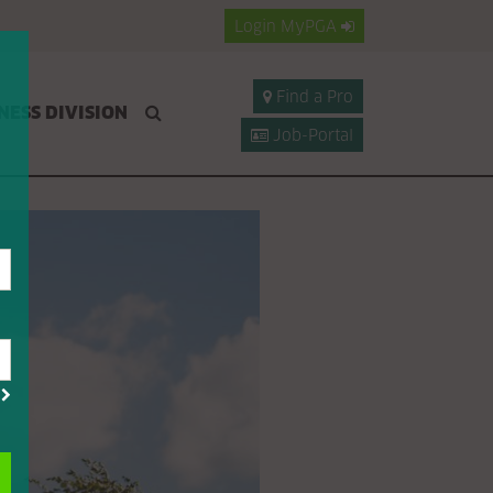
Login
MyPGA
Find a Pro
NESS DIVISION
Job-Portal
?