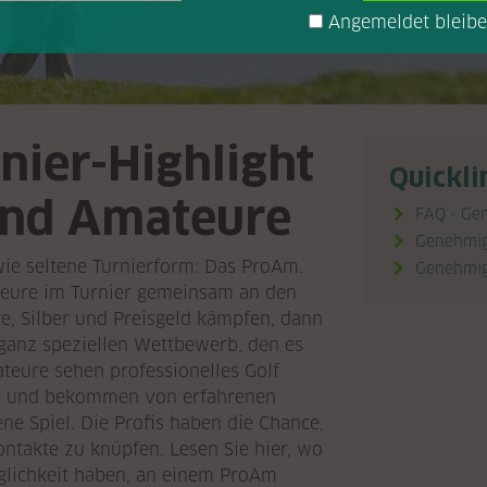
Angemeldet bleib
nier-Highlight
Quickli
 und Amateure
FAQ - Ge
Genehmig

 wie seltene Turnierform: Das ProAm.
Genehmig

eure im Turnier gemeinsam an den
, Silber und Preisgeld kämpfen, dann
 ganz speziellen Wettbewerb, den es
ateure sehen professionelles Golf
he und bekommen von erfahrenen
ene Spiel. Die Profis haben die Chance,
ntakte zu knüpfen. Lesen Sie hier, wo
glichkeit haben, an einem ProAm