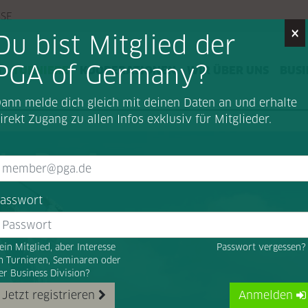
SSE
×
Du bist Mitglied der
PGA of Germany?
G
TURNIERE
KOOPERATIONEN
WIR ÜBER UNS
BUSI
ann melde dich gleich mit deinen Daten an und erhalte
irekt Zugang zu allen Infos exklusiv für Mitglieder.
te ProAms
asswort
ein Mitglied, aber Interesse
Passwort vergessen
n Turnieren, Seminaren oder
er Business Division?
Jetzt registrieren
Anmelden