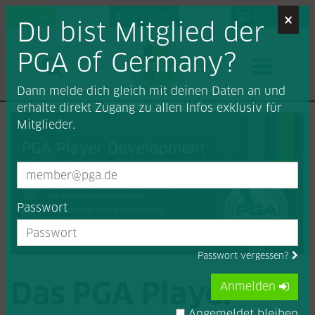
×
Login
Find a Pro
Job-Portal
Du bist Mitglied der
PGA of Germany?
Dann melde dich gleich mit deinen Daten an und
erhalte direkt Zugang zu allen Infos exklusiv für
Mitglieder.
Passwort
Passwort vergessen?
Das PGA Player
Anmelden
Angemeldet bleiben