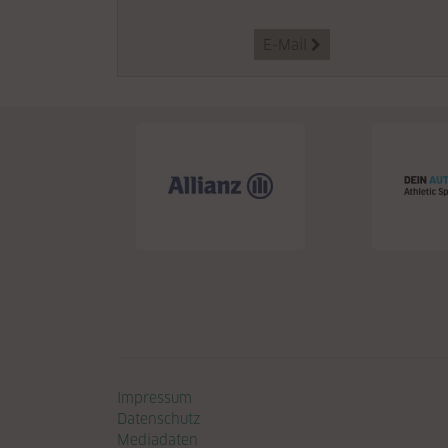
E-Mail

Navigation überspringen
Impressum
Datenschutz
Mediadaten