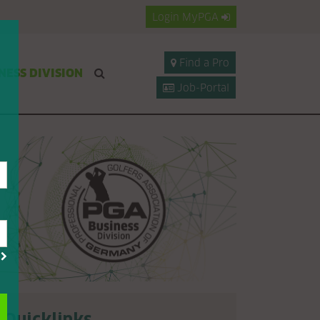
Login
MyPGA
Find a Pro
NESS DIVISION
Job-Portal
?
Quicklinks