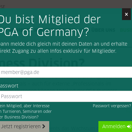
SSE
×
Du bist Mitglied der
PGA of Germany?
G
TURNIERE
KOOPERATIONEN
WIR ÜBER UNS
BUSI
ann melde dich gleich mit deinen Daten an und erhalte
irekt Zugang zu allen Infos exklusiv für Mitglieder.
ness Division?
 of Germany - neben ihren klassischen Mitgliedern,
ofessionals – auch für externe „Professionals im
asswort
h tätige Personen können Mitglied der PGA Business
ungen teilnehmen und dabei von zahlreichen
ein Mitglied, aber Interesse
Passwort vergessen
n Turnieren, Seminaren oder
er Business Division?
Jetzt registrieren
Anmelden
lf- und Networking Events das Wachstum des