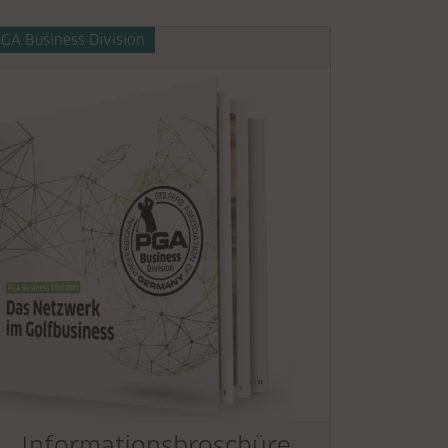
GA Business Division
Informationsbroschüre