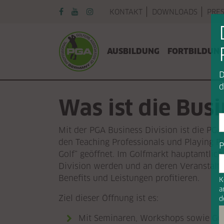
Navigation überspringen
KONTAKT
DOWNLOADS
PRE
Navigation überspringen
AUSBILDUNG
FORTBILDUN
D
d
Was ist die Busi
Mit der PGA Business Division ist die PGA
den Teaching Professionals und Playing Pr
P
Golf“ geöffnet. Im Golfmarkt hauptamtlic
Division werden und an deren Veranstalt
Benefits und Leistungen profitieren.
K
a
Ziel dieser Öffnung ist es:
d
Mit Seminaren, Workshops sowie Go