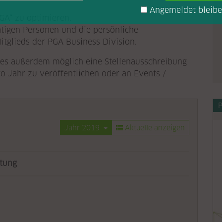
Angemeldet bleib
GA“ zu optimieren.
ätigen Personen und die persönliche
itglieds der PGA Business Division.
t es außerdem möglich eine Stellenausschreibung
 Jahr zu veröffentlichen oder an Events /
P
Jahr 2019
Aktuelle anzeigen
ltung