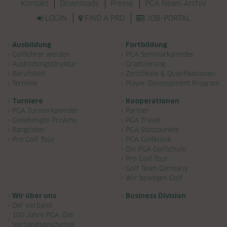
Navigation überspringen
Kontakt
Downloads
Presse
PGA News-Archiv
LOGIN
FIND A PRO
JOB-PORTAL
Navigation überspringen
Ausbildung
Fortbildung
Golflehrer werden
PGA Seminarkalender
Ausbildungsstruktur
Graduierung
Berufsfeld
Zertifikate & Qualifikationen
Termine
Player Development Program
Turniere
Kooperationen
PGA Turnierkalender
Partner
Genehmigte ProAms
PGA Travel
Ranglisten
PGA Stützpunkte
Pro Golf Tour
PGA Golfklinik
Die PGA Golfschule
Pro Golf Tour
Golf Team Germany
Wir bewegen Golf
Wir über uns
Business Division
Der Verband
100 Jahre PGA: Die
Verbandsgeschichte