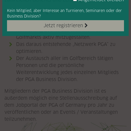
Kein Mitglied, aber Interesse
an Turnieren, Seminaren oder
der
Ziel dieser Öffnung ist es:
Business Division?
Mit Seminaren, Workshops sowie Golf- und
Jetzt registrieren
Networking Events das Wachstum des
Golfmarkts aktiv mitzugestalten.
Das daraus entstehende „Netzwerk PGA“ zu
optimieren.
Der Austausch aller im Golfbereich tätigen
Personen und die persönliche
Weiterentwicklung jedes einzelnen Mitglieds
der PGA Business Division.
Mitgliedern der PGA Business Division ist es
außerdem möglich eine Stellenausschreibung auf
dem Jobportal der PGA of Germany pro Jahr zu
veröffentlichen oder an Events / Veranstaltungen
teilzunehmen.