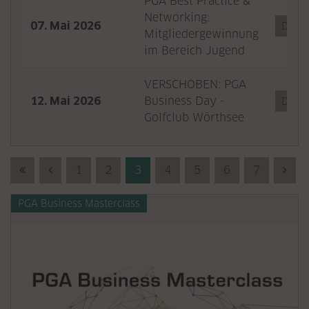
PGA Best Practice &
Networking:
07. Mai 2026
Detail
Mitgliedergewinnung
im Bereich Jugend
VERSCHOBEN: PGA
12. Mai 2026
Business Day -
Detail
Golfclub Wörthsee
First (Anfang)
Previous (Zurück)
1
2
3
4
5
6
7
Nex
PGA Business Masterclass